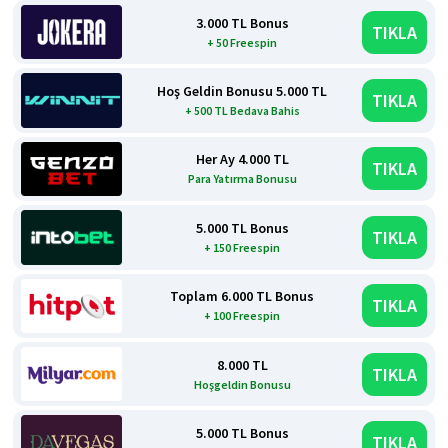
3.000 TL Bonus
TIKLA
+ 50 Freespin
Hoş Geldin Bonusu 5.000 TL
TIKLA
+ 500 TL Bedava Bahis
Her Ay 4.000 TL
TIKLA
Para Yatırma Bonusu
5.000 TL Bonus
TIKLA
+ 150 Freespin
Toplam 6.000 TL Bonus
TIKLA
+ 100 Freespin
8.000 TL
TIKLA
Hoşgeldin Bonusu
5.000 TL Bonus
TIKLA