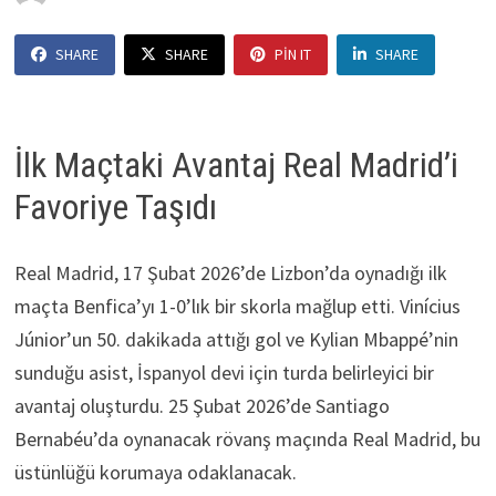
SHARE
SHARE
PIN IT
SHARE
İlk Maçtaki Avantaj Real Madrid’i
Favoriye Taşıdı
Real Madrid, 17 Şubat 2026’de Lizbon’da oynadığı ilk
maçta Benfica’yı 1-0’lık bir skorla mağlup etti. Vinícius
Júnior’un 50. dakikada attığı gol ve Kylian Mbappé’nin
sunduğu asist, İspanyol devi için turda belirleyici bir
avantaj oluşturdu. 25 Şubat 2026’de Santiago
Bernabéu’da oynanacak rövanş maçında Real Madrid, bu
üstünlüğü korumaya odaklanacak.