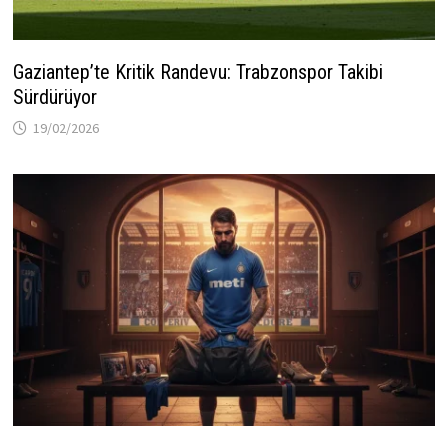
Gaziantep’te Kritik Randevu: Trabzonspor Takibi
Sürdürüyor
19/02/2026