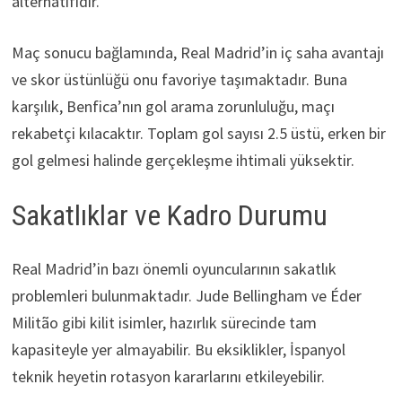
alternatifidir.
Maç sonucu bağlamında, Real Madrid’in iç saha avantajı
ve skor üstünlüğü onu favoriye taşımaktadır. Buna
karşılık, Benfica’nın gol arama zorunluluğu, maçı
rekabetçi kılacaktır. Toplam gol sayısı 2.5 üstü, erken bir
gol gelmesi halinde gerçekleşme ihtimali yüksektir.
Sakatlıklar ve Kadro Durumu
Real Madrid’in bazı önemli oyuncularının sakatlık
problemleri bulunmaktadır. Jude Bellingham ve Éder
Militão gibi kilit isimler, hazırlık sürecinde tam
kapasiteyle yer almayabilir. Bu eksiklikler, İspanyol
teknik heyetin rotasyon kararlarını etkileyebilir.