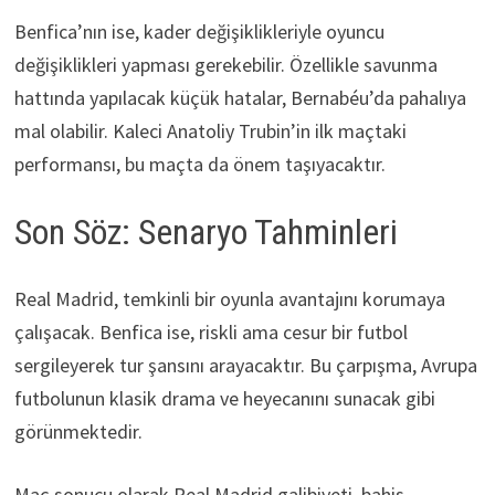
Benfica’nın ise, kader değişiklikleriyle oyuncu
değişiklikleri yapması gerekebilir. Özellikle savunma
hattında yapılacak küçük hatalar, Bernabéu’da pahalıya
mal olabilir. Kaleci Anatoliy Trubin’in ilk maçtaki
performansı, bu maçta da önem taşıyacaktır.
Son Söz: Senaryo Tahminleri
Real Madrid, temkinli bir oyunla avantajını korumaya
çalışacak. Benfica ise, riskli ama cesur bir futbol
sergileyerek tur şansını arayacaktır. Bu çarpışma, Avrupa
futbolunun klasik drama ve heyecanını sunacak gibi
görünmektedir.
Maç sonucu olarak Real Madrid galibiyeti, bahis