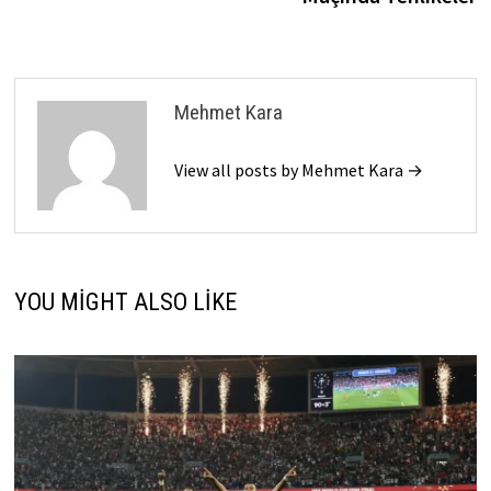
Mehmet Kara
View all posts by Mehmet Kara →
YOU MIGHT ALSO LIKE