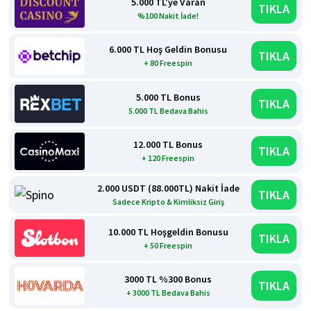
5.000 TL'ye Varan
TIKLA
%100 Nakit İade!
6.000 TL Hoş Geldin Bonusu
TIKLA
+ 80 Freespin
5.000 TL Bonus
TIKLA
5.000 TL Bedava Bahis
12.000 TL Bonus
TIKLA
+ 120 Freespin
2.000 USDT (88.000TL) Nakit İade
TIKLA
Sadece Kripto & Kimliksiz Giriş
10.000 TL Hoşgeldin Bonusu
TIKLA
+ 50 Freespin
3000 TL %300 Bonus
TIKLA
+ 3000 TL Bedava Bahis