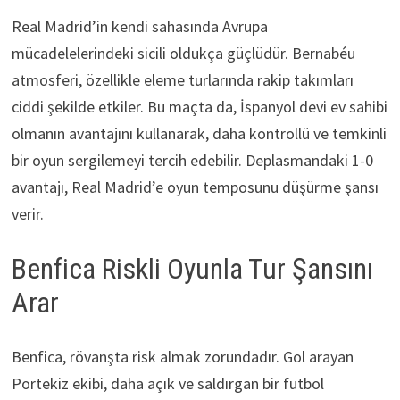
Real Madrid’in kendi sahasında Avrupa
mücadelelerindeki sicili oldukça güçlüdür. Bernabéu
atmosferi, özellikle eleme turlarında rakip takımları
ciddi şekilde etkiler. Bu maçta da, İspanyol devi ev sahibi
olmanın avantajını kullanarak, daha kontrollü ve temkinli
bir oyun sergilemeyi tercih edebilir. Deplasmandaki 1-0
avantajı, Real Madrid’e oyun temposunu düşürme şansı
verir.
Benfica Riskli Oyunla Tur Şansını
Arar
Benfica, rövanşta risk almak zorundadır. Gol arayan
Portekiz ekibi, daha açık ve saldırgan bir futbol