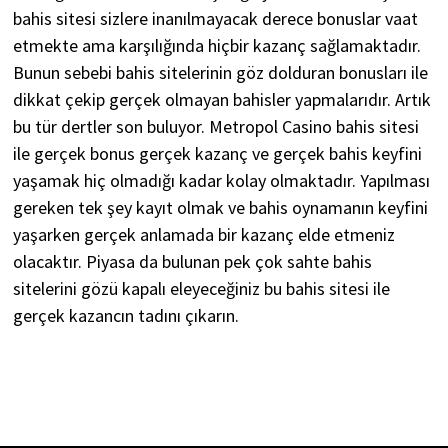
bahis sitesi sizlere inanılmayacak derece bonuslar vaat
etmekte ama karşılığında hiçbir kazanç sağlamaktadır.
Bunun sebebi bahis sitelerinin göz dolduran bonusları ile
dikkat çekip gerçek olmayan bahisler yapmalarıdır. Artık
bu tür dertler son buluyor. Metropol Casino bahis sitesi
ile gerçek bonus gerçek kazanç ve gerçek bahis keyfini
yaşamak hiç olmadığı kadar kolay olmaktadır. Yapılması
gereken tek şey kayıt olmak ve bahis oynamanın keyfini
yaşarken gerçek anlamada bir kazanç elde etmeniz
olacaktır. Piyasa da bulunan pek çok sahte bahis
sitelerini gözü kapalı eleyeceğiniz bu bahis sitesi ile
gerçek kazancın tadını çıkarın.