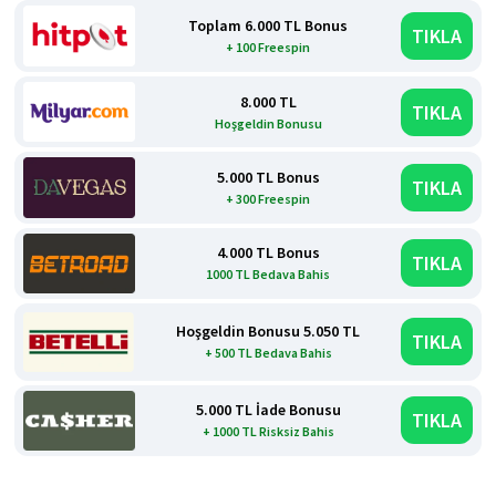
Toplam 6.000 TL Bonus
TIKLA
+ 100 Freespin
8.000 TL
TIKLA
Hoşgeldin Bonusu
5.000 TL Bonus
TIKLA
+ 300 Freespin
4.000 TL Bonus
TIKLA
1000 TL Bedava Bahis
Hoşgeldin Bonusu 5.050 TL
TIKLA
+ 500 TL Bedava Bahis
5.000 TL İade Bonusu
TIKLA
+ 1000 TL Risksiz Bahis