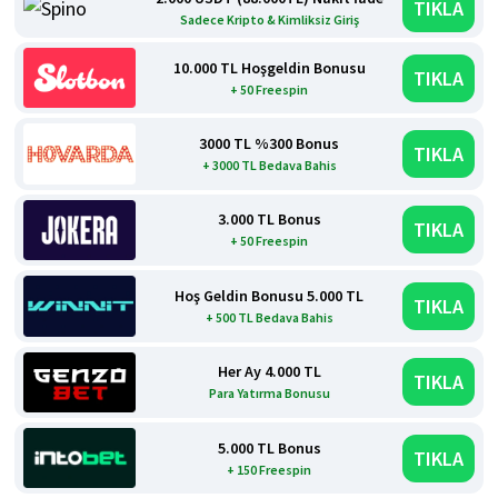
TIKLA
Sadece Kripto & Kimliksiz Giriş
10.000 TL Hoşgeldin Bonusu
TIKLA
+ 50 Freespin
3000 TL %300 Bonus
TIKLA
+ 3000 TL Bedava Bahis
3.000 TL Bonus
TIKLA
+ 50 Freespin
Hoş Geldin Bonusu 5.000 TL
TIKLA
+ 500 TL Bedava Bahis
Her Ay 4.000 TL
TIKLA
Para Yatırma Bonusu
5.000 TL Bonus
TIKLA
+ 150 Freespin