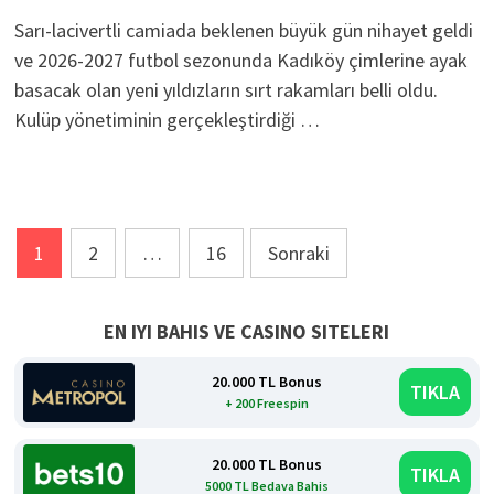
Sarı-lacivertli camiada beklenen büyük gün nihayet geldi
ve 2026-2027 futbol sezonunda Kadıköy çimlerine ayak
basacak olan yeni yıldızların sırt rakamları belli oldu.
Kulüp yönetiminin gerçekleştirdiği …
Yazı
1
2
…
16
Sonraki
sayfalaması
EN IYI BAHIS VE CASINO SITELERI
20.000 TL Bonus
TIKLA
+ 200 Freespin
20.000 TL Bonus
TIKLA
5000 TL Bedava Bahis