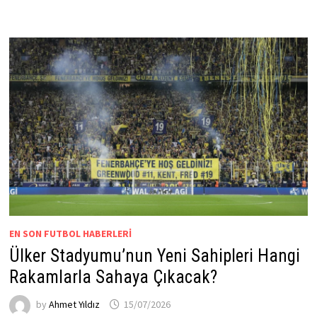
EN SON FUTBOL HABERLERI
Ülker Stadyumu’nun Yeni Sahipleri Hangi
Rakamlarla Sahaya Çıkacak?
by
Ahmet Yıldız
15/07/2026