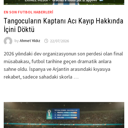
EN SON FUTBOL HABERLERI
Tangocuların Kaptanı Acı Kayıp Hakkında
İçini Döktü
by
Ahmet Yıldız
22/07/2026
2026 yılındaki dev organizasyonun son perdesi olan final
müsabakası, futbol tarihine geçen dramatik anlara
sahne oldu. İspanya ve Arjantin arasındaki kıyasıya
rekabet, sadece sahadaki skorla …