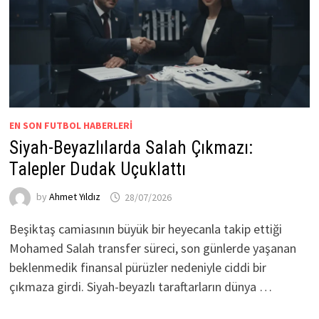
EN SON FUTBOL HABERLERI
Siyah-Beyazlılarda Salah Çıkmazı:
Talepler Dudak Uçuklattı
by
Ahmet Yıldız
28/07/2026
Beşiktaş camiasının büyük bir heyecanla takip ettiği
Mohamed Salah transfer süreci, son günlerde yaşanan
beklenmedik finansal pürüzler nedeniyle ciddi bir
çıkmaza girdi. Siyah-beyazlı taraftarların dünya …