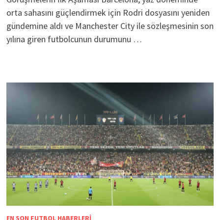
orta sahasını güçlendirmek için Rodri dosyasını yeniden
gündemine aldı ve Manchester City ile sözleşmesinin son
yılına giren futbolcunun durumunu …
EN SON FUTBOL HABERLERI