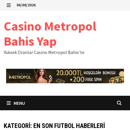
Skip
06/08/2026
to
MENU
content
Casino Metropol
Bahis Yap
Yüksek Oranlar Casino Metropol Bahis'te
MENU
KATEGORI:
EN SON FUTBOL HABERLERI