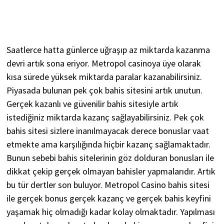
Saatlerce hatta günlerce uğraşıp az miktarda kazanma
devri artık sona eriyor. Metropol casinoya üye olarak
kısa sürede yüksek miktarda paralar kazanabilirsiniz.
Piyasada bulunan pek çok bahis sitesini artık unutun.
Gerçek kazanlı ve güvenilir bahis sitesiyle artık
istediğiniz miktarda kazanç sağlayabilirsiniz. Pek çok
bahis sitesi sizlere inanılmayacak derece bonuslar vaat
etmekte ama karşılığında hiçbir kazanç sağlamaktadır.
Bunun sebebi bahis sitelerinin göz dolduran bonusları ile
dikkat çekip gerçek olmayan bahisler yapmalarıdır. Artık
bu tür dertler son buluyor. Metropol Casino bahis sitesi
ile gerçek bonus gerçek kazanç ve gerçek bahis keyfini
yaşamak hiç olmadığı kadar kolay olmaktadır. Yapılması