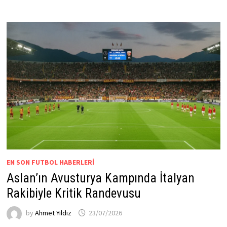
EN SON FUTBOL HABERLERI
Aslan’ın Avusturya Kampında İtalyan
Rakibiyle Kritik Randevusu
by
Ahmet Yıldız
23/07/2026