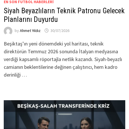
EN SON FUTBOL HABERLERI
Siyah Beyazlıların Teknik Patronu Gelecek
Planlarını Duyurdu
by
Ahmet Yıldız
30/07/2026
Beşiktaş’ın yeni dönemdeki yol haritası, teknik
direktörün Temmuz 2026 sonunda İtalyan medyasına
verdiği kapsamlı röportajla netlik kazandı. Siyah-beyazlı
camianın beklentilerine değinen çalıştırıcı, hem kadro
derinliği …