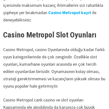
içerisinde maksimum kazanç ihtimallerini sizi rahatlıkla
şüpheye yer bırakmadan
Casino Metropol kayıt
ile
deneyebilirsiniz.
Casino Metropol Slot Oyunları
Casino Metropol, casino Oyunlarında olduğu kadar farklı
oyun kategorilerinde de çok zengindir. Özellikle slot
oyunları, kumarhane oyunları arasında en çok tercih
edilen oyunlardan birisidir. Oynamasının kolay olması,
strateji gerektirmemesi ve kazançların yüksek olması bu
oyunu popüler hale getirmiştir.
Casino Metropol canlı casino ve slot oyunları
Kapsamında ele alındığında da karşınıza çok büyük