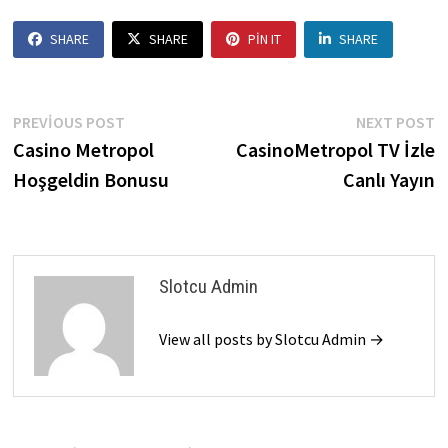
SHARE
SHARE
PIN IT
SHARE
Yazı
Previous
N
PREVIOUS POST
NEXT POST
post:
p
Casino Metropol
CasinoMetropol TV İzle
gezinmesi
Hoşgeldin Bonusu
Canlı Yayın
Slotcu Admin
View all posts by Slotcu Admin →