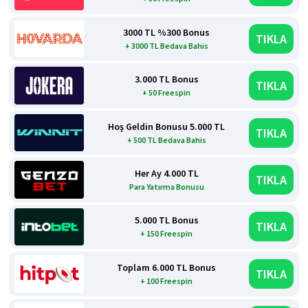
3000 TL %300 Bonus
TIKLA
+ 3000 TL Bedava Bahis
3.000 TL Bonus
TIKLA
+ 50 Freespin
Hoş Geldin Bonusu 5.000 TL
TIKLA
+ 500 TL Bedava Bahis
Her Ay 4.000 TL
TIKLA
Para Yatırma Bonusu
5.000 TL Bonus
TIKLA
+ 150 Freespin
Toplam 6.000 TL Bonus
TIKLA
+ 100 Freespin