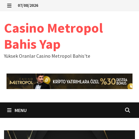
Skip
07/08/2026
to
MENU
content
Casino Metropol
Bahis Yap
Yüksek Oranlar Casino Metropol Bahis'te
MENU