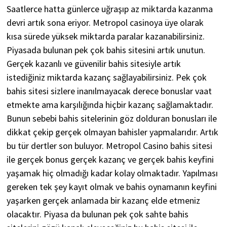
Saatlerce hatta günlerce uğraşıp az miktarda kazanma
devri artık sona eriyor. Metropol casinoya üye olarak
kısa sürede yüksek miktarda paralar kazanabilirsiniz.
Piyasada bulunan pek çok bahis sitesini artık unutun.
Gerçek kazanlı ve güvenilir bahis sitesiyle artık
istediğiniz miktarda kazanç sağlayabilirsiniz. Pek çok
bahis sitesi sizlere inanılmayacak derece bonuslar vaat
etmekte ama karşılığında hiçbir kazanç sağlamaktadır.
Bunun sebebi bahis sitelerinin göz dolduran bonusları ile
dikkat çekip gerçek olmayan bahisler yapmalarıdır. Artık
bu tür dertler son buluyor. Metropol Casino bahis sitesi
ile gerçek bonus gerçek kazanç ve gerçek bahis keyfini
yaşamak hiç olmadığı kadar kolay olmaktadır. Yapılması
gereken tek şey kayıt olmak ve bahis oynamanın keyfini
yaşarken gerçek anlamada bir kazanç elde etmeniz
olacaktır. Piyasa da bulunan pek çok sahte bahis