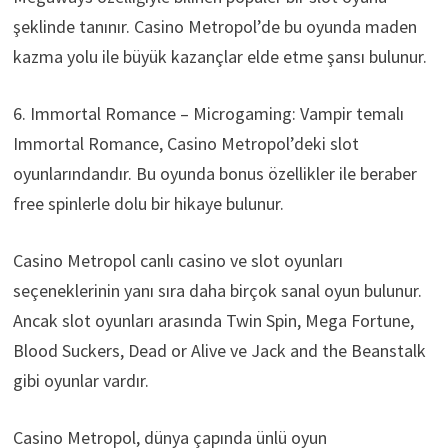
şeklinde tanınır. Casino Metropol’de bu oyunda maden
kazma yolu ile büyük kazançlar elde etme şansı bulunur.
6. Immortal Romance – Microgaming: Vampir temalı
Immortal Romance, Casino Metropol’deki slot
oyunlarındandır. Bu oyunda bonus özellikler ile beraber
free spinlerle dolu bir hikaye bulunur.
Casino Metropol canlı casino ve slot oyunları
seçeneklerinin yanı sıra daha birçok sanal oyun bulunur.
Ancak slot oyunları arasında Twin Spin, Mega Fortune,
Blood Suckers, Dead or Alive ve Jack and the Beanstalk
gibi oyunlar vardır.
Casino Metropol, dünya çapında ünlü oyun