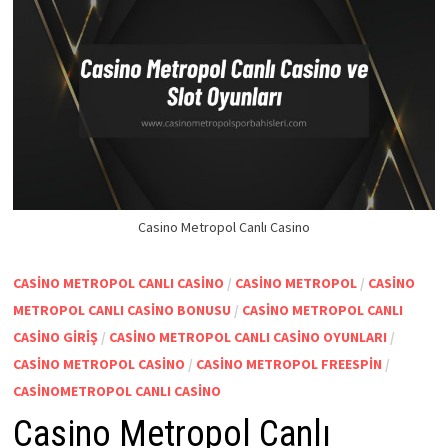
Casino Metropol Canlı Casino
CASINO METROPOL CANLI CASINO
/
CASINO METROPOL
/
CASINO
METROPOL CANLI CASINO BONUSU
/
CASINO METROPOL CANLI
CASINO GIRIŞ
/
CASINO METROPOL CANLI CASINO OYUNLARI
/
CASINO METROPOL CASINO
/
CASINO METROPOL FREESPIN
/
CASINOMETROPOL CANLI CASINO
Casino Metropol Canlı