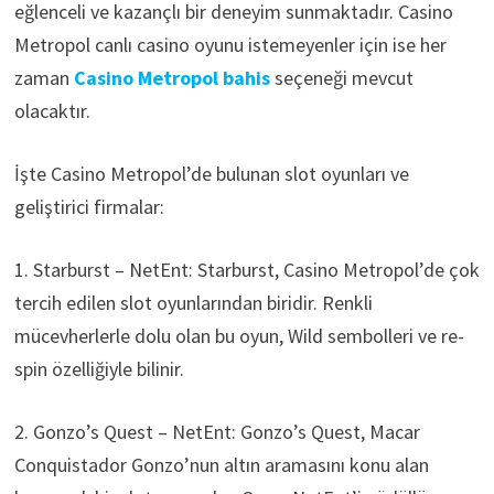
eğlenceli ve kazançlı bir deneyim sunmaktadır. Casino
Metropol canlı casino oyunu istemeyenler için ise her
zaman
Casino Metropol bahis
seçeneği mevcut
olacaktır.
İşte Casino Metropol’de bulunan slot oyunları ve
geliştirici firmalar:
1. Starburst – NetEnt: Starburst, Casino Metropol’de çok
tercih edilen slot oyunlarından biridir. Renkli
mücevherlerle dolu olan bu oyun, Wild sembolleri ve re-
spin özelliğiyle bilinir.
2. Gonzo’s Quest – NetEnt: Gonzo’s Quest, Macar
Conquistador Gonzo’nun altın aramasını konu alan