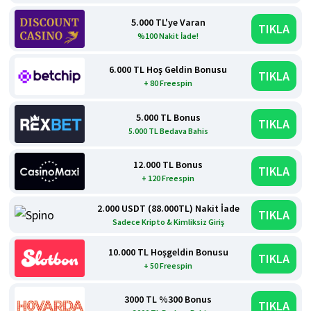
5.000 TL'ye Varan
TIKLA
%100 Nakit İade!
6.000 TL Hoş Geldin Bonusu
TIKLA
+ 80 Freespin
5.000 TL Bonus
TIKLA
5.000 TL Bedava Bahis
12.000 TL Bonus
TIKLA
+ 120 Freespin
2.000 USDT (88.000TL) Nakit İade
TIKLA
Sadece Kripto & Kimliksiz Giriş
10.000 TL Hoşgeldin Bonusu
TIKLA
+ 50 Freespin
3000 TL %300 Bonus
TIKLA