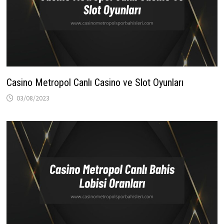
Casino Metropol Canlı Casino ve Slot Oyunları
03/08/2023