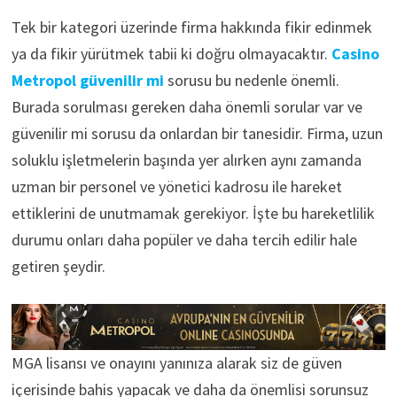
Tek bir kategori üzerinde firma hakkında fikir edinmek
ya da fikir yürütmek tabii ki doğru olmayacaktır.
Casino
Metropol güvenilir mi
sorusu bu nedenle önemli.
Burada sorulması gereken daha önemli sorular var ve
güvenilir mi sorusu da onlardan bir tanesidir. Firma, uzun
soluklu işletmelerin başında yer alırken aynı zamanda
uzman bir personel ve yönetici kadrosu ile hareket
ettiklerini de unutmamak gerekiyor. İşte bu hareketlilik
durumu onları daha popüler ve daha tercih edilir hale
getiren şeydir.
MGA lisansı ve onayını yanınıza alarak siz de güven
içerisinde bahis yapacak ve daha da önemlisi sorunsuz