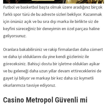
Futbol ve basketbol başta olmak üzere aradığınız birçok
farklı spor türü de bu adreste sizleri bekliyor. Kazanmak
için önünüz açık ve bu sıra dışı marka ile birlikte siz de
keyfini süreceğiniz bir deneyimin en özel parçası haline
geliyorsunuz.
Oranlara bakabilirsiniz ve rakip firmalardan daha cömert
ve daha iyi olduklarını da yine kendi gözleriniz ile
göreceksiniz. Bahisçi dostu bir işletme oldukları aşikar
ve bu geleneği daha uzun yıllar devam ettireceklerini de
gayet iyi biliyor ve markayı bir kez daha siz kıymetli
okurlarımıza tavsiye ediyoruz.
Casino Metropol Güvenli mi