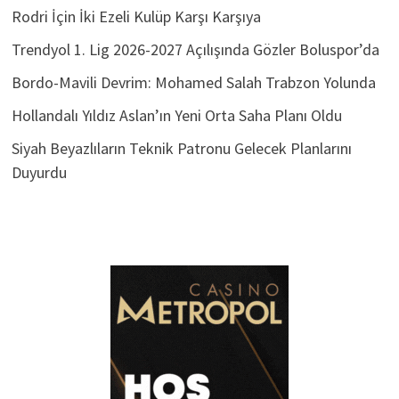
Rodri İçin İki Ezeli Kulüp Karşı Karşıya
Trendyol 1. Lig 2026-2027 Açılışında Gözler Boluspor’da
Bordo-Mavili Devrim: Mohamed Salah Trabzon Yolunda
Hollandalı Yıldız Aslan’ın Yeni Orta Saha Planı Oldu
Siyah Beyazlıların Teknik Patronu Gelecek Planlarını
Duyurdu