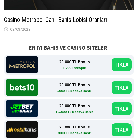
Casino Metropol Canlı Bahis Lobisi Oranları
03/08/2023
EN IYI BAHIS VE CASINO SITELERI
20.000 TL Bonus
TIKLA
+ 200 Freespin
20.000 TL Bonus
TIKLA
5000 TL Bedava Bahis
20.000 TL Bonus
TIKLA
+ 5.000 TL Bedava Bahis
20.000 TL Bonus
TIKLA
3000 TL Bedava Bahis