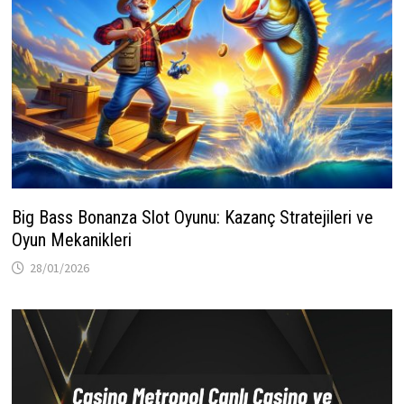
Big Bass Bonanza Slot Oyunu: Kazanç Stratejileri ve
Oyun Mekanikleri
28/01/2026