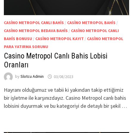
CASINO METROPOL CANLI BAHIS
/
CASINO METROPOL BAHIS
/
CASINO METROPOL BEDAVA BAHIS
/
CASINO METROPOL CANLI
BAHIS BONUSU
/
CASINO METROPOL KAYIT
/
CASINO METROPOL
PARA YATIRMA SORUNU
Casino Metropol Canlı Bahis Lobisi
Oranları
by
Slotcu Admin
03/08/2023
Hayranı olduğumuz ve tabii ki yakından takip ettiğimiz
bir işletme ile karşınızdayız. Casino Metropol canlı bahis
lobisini duyurmak ve bu kategoriyi de detaylı bir şekil …