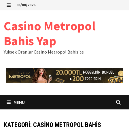
Skip
06/08/2026
to
MENU
content
Casino Metropol
Bahis Yap
Yüksek Oranlar Casino Metropol Bahis'te
MENU
KATEGORI:
CASINO METROPOL BAHIS