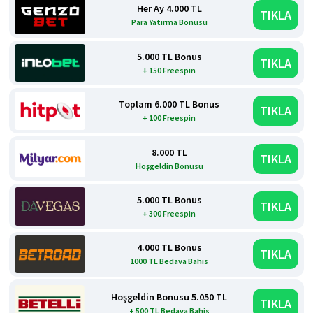
Her Ay 4.000 TL
TIKLA
Para Yatırma Bonusu
5.000 TL Bonus
TIKLA
+ 150 Freespin
Toplam 6.000 TL Bonus
TIKLA
+ 100 Freespin
8.000 TL
TIKLA
Hoşgeldin Bonusu
5.000 TL Bonus
TIKLA
+ 300 Freespin
4.000 TL Bonus
TIKLA
1000 TL Bedava Bahis
Hoşgeldin Bonusu 5.050 TL
TIKLA
+ 500 TL Bedava Bahis