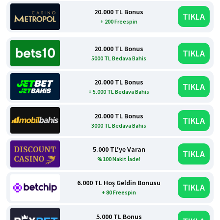
20.000 TL Bonus
TIKLA
+ 200 Freespin
20.000 TL Bonus
TIKLA
5000 TL Bedava Bahis
20.000 TL Bonus
TIKLA
+ 5.000 TL Bedava Bahis
20.000 TL Bonus
TIKLA
3000 TL Bedava Bahis
5.000 TL'ye Varan
TIKLA
%100 Nakit İade!
6.000 TL Hoş Geldin Bonusu
TIKLA
+ 80 Freespin
5.000 TL Bonus