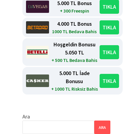
5.000 TL Bonus
TIKLA
+ 300 Freespin
4.000 TL Bonus
TIKLA
1000 TL Bedava Bahis
Hoşgeldin Bonusu
TIKLA
5.050 TL
+ 500 TL Bedava Bahis
5.000 TL İade
TIKLA
Bonusu
+ 1000 TL Risksiz Bahis
Ara
ARA