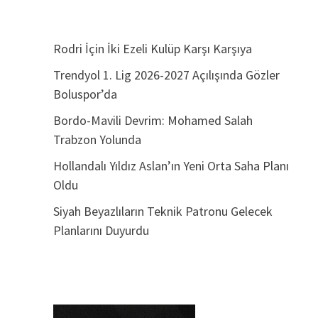
Rodri İçin İki Ezeli Kulüp Karşı Karşıya
Trendyol 1. Lig 2026-2027 Açılışında Gözler
Boluspor’da
Bordo-Mavili Devrim: Mohamed Salah
Trabzon Yolunda
Hollandalı Yıldız Aslan’ın Yeni Orta Saha Planı
Oldu
Siyah Beyazlıların Teknik Patronu Gelecek
Planlarını Duyurdu