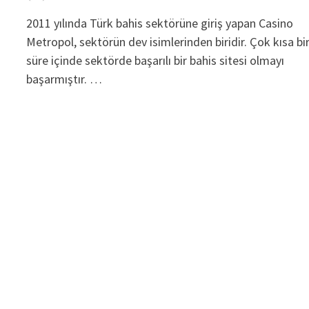
2011 yılında Türk bahis sektörüne giriş yapan Casino
Metropol, sektörün dev isimlerinden biridir. Çok kısa bi
süre içinde sektörde başarılı bir bahis sitesi olmayı
başarmıştır. …