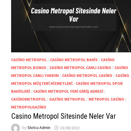
CASINO METROPOL
/
CASINO METROPOL BAHIS
/
CASINO
METROPOL BONUS
/
CASINO METROPOL CANLI CASINO
/
CASINO
METROPOL CANLI YARDIM
/
CASINO METROPOL CASINO
/
CASINO
METROPOL MÜŞTERI HIZMETLERI
/
CASINO METROPOL SPOR
BAHISLERI
/
CASINO METROPOL YENI GIRIŞ ADRESI
/
CASINOMETROPOL
/
GAZINO METROPOL
/
METROPOL CASINO
/
METROPOLGAZINO
Casino Metropol Sitesinde Neler Var
by
Slotcu Admin
03/08/2023