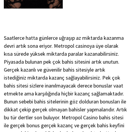
Saatlerce hatta günlerce uğraşıp az miktarda kazanma
devri artık sona eriyor. Metropol casinoya üye olarak
kısa sürede yüksek miktarda paralar kazanabilirsiniz.
Piyasada bulunan pek çok bahis sitesini artık unutun.
Gerçek kazanlı ve güvenilir bahis sitesiyle artık
istediğiniz miktarda kazanç sağlayabilirsiniz. Pek çok
bahis sitesi sizlere inanılmayacak derece bonuslar vaat
etmekte ama karşılığında hiçbir kazanç sağlamaktadır.
Bunun sebebi bahis sitelerinin göz dolduran bonusları ile
dikkat çekip gerçek olmayan bahisler yapmalarıdır. Artık
bu tür dertler son buluyor. Metropol Casino bahis sitesi
ile gerçek bonus gerçek kazanç ve gerçek bahis keyfini