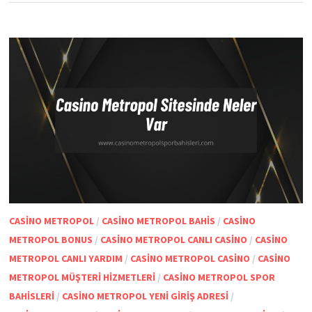
CASINO METROPOL
/
CASINO METROPOL BAHIS
/
CASINO
METROPOL BONUS
/
CASINO METROPOL CANLI CASINO
/
CASINO
METROPOL CANLI YARDIM
/
CASINO METROPOL CASINO
/
CASINO
METROPOL MÜŞTERI HIZMETLERI
/
CASINO METROPOL SPOR
BAHISLERI
/
CASINO METROPOL YENI GIRIŞ ADRESI
/