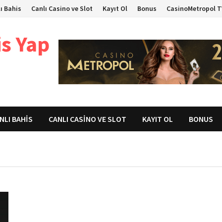
ı Bahis
Canlı Casino ve Slot
Kayıt Ol
Bonus
CasinoMetropol 
s Yap
NLI BAHIS
CANLI CASINO VE SLOT
KAYIT OL
BONUS