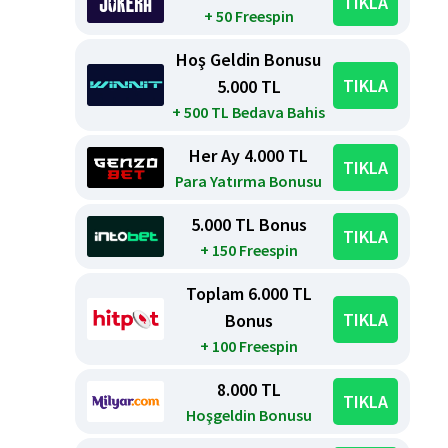
TIKLA
+ 50 Freespin
Hoş Geldin Bonusu
TIKLA
5.000 TL
+ 500 TL Bedava Bahis
Her Ay 4.000 TL
TIKLA
Para Yatırma Bonusu
5.000 TL Bonus
TIKLA
+ 150 Freespin
Toplam 6.000 TL
TIKLA
Bonus
+ 100 Freespin
8.000 TL
TIKLA
Hoşgeldin Bonusu