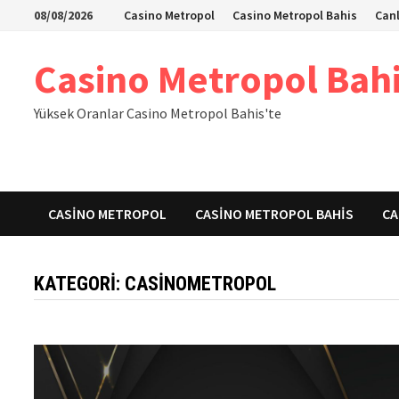
Skip
08/08/2026
Casino Metropol
Casino Metropol Bahis
Canl
to
content
Casino Metropol Bahi
Yüksek Oranlar Casino Metropol Bahis'te
CASINO METROPOL
CASINO METROPOL BAHIS
CA
KATEGORI:
CASINOMETROPOL