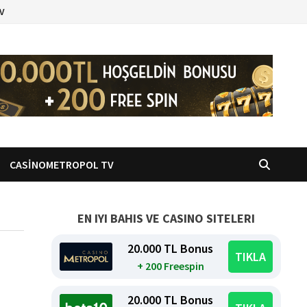
TV
CASINOMETROPOL TV
EN IYI BAHIS VE CASINO SITELERI
20.000 TL Bonus
TIKLA
+ 200 Freespin
20.000 TL Bonus