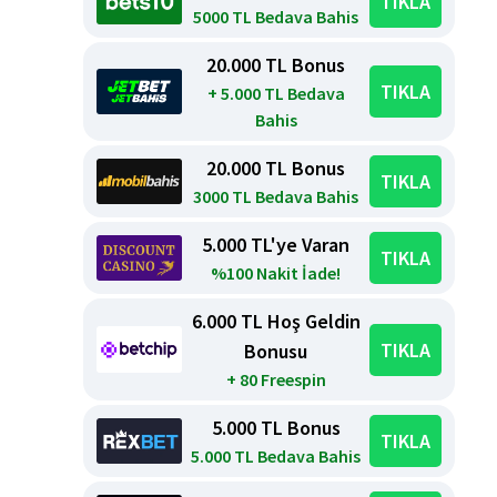
TIKLA
5000 TL Bedava Bahis
20.000 TL Bonus
TIKLA
+ 5.000 TL Bedava
Bahis
20.000 TL Bonus
TIKLA
3000 TL Bedava Bahis
5.000 TL'ye Varan
TIKLA
%100 Nakit İade!
6.000 TL Hoş Geldin
TIKLA
Bonusu
+ 80 Freespin
5.000 TL Bonus
TIKLA
5.000 TL Bedava Bahis