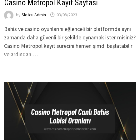
Casino Metropol Kayıt Sayfası
by
Slotcu Admin
03/08/2023
Bahis ve casino oyunlarını eğlenceli bir platformda aynı
zamanda daha güvenli bir şekilde oynamak ister misiniz?
Casino Metropol kayıt sürecini hemen şimdi başlatabilir
ve ardından …