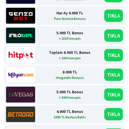
Her Ay 4.000 TL
TIKLA
Para Yatırma Bonusu
5.000 TL Bonus
TIKLA
+ 150 Freespin
Toplam 6.000 TL Bonus
TIKLA
+ 100 Freespin
8.000 TL
TIKLA
Hoşgeldin Bonusu
5.000 TL Bonus
TIKLA
+ 300 Freespin
4.000 TL Bonus
TIKLA
1000 TL Bedava Bahis