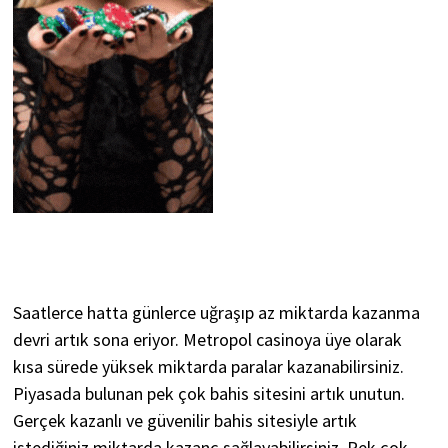
Saatlerce hatta günlerce uğraşıp az miktarda kazanma
devri artık sona eriyor. Metropol casinoya üye olarak
kısa sürede yüksek miktarda paralar kazanabilirsiniz.
Piyasada bulunan pek çok bahis sitesini artık unutun.
Gerçek kazanlı ve güvenilir bahis sitesiyle artık
istediğiniz miktarda kazanç sağlayabilirsiniz. Pek çok