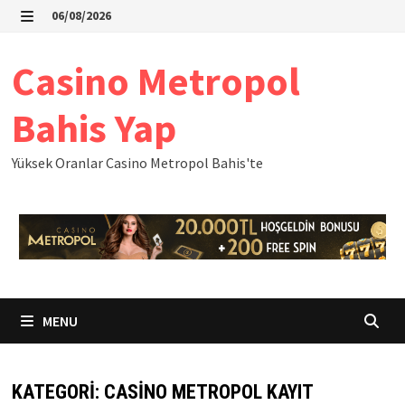
Skip
06/08/2026
to
MENU
content
Casino Metropol
Bahis Yap
Yüksek Oranlar Casino Metropol Bahis'te
MENU
KATEGORI:
CASINO METROPOL KAYIT