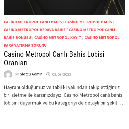
CASINO METROPOL CANLI BAHIS
/
CASINO METROPOL BAHIS
/
CASINO METROPOL BEDAVA BAHIS
/
CASINO METROPOL CANLI
BAHIS BONUSU
/
CASINO METROPOL KAYIT
/
CASINO METROPOL
PARA YATIRMA SORUNU
Casino Metropol Canlı Bahis Lobisi
Oranları
by
Slotcu Admin
03/08/2023
Hayranı olduğumuz ve tabii ki yakından takip ettiğimiz
bir işletme ile karşınızdayız. Casino Metropol canlı bahis
lobisini duyurmak ve bu kategoriyi de detaylı bir şekil …