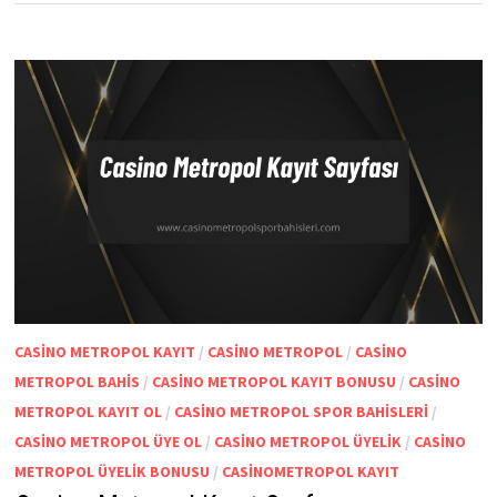
CASINO METROPOL KAYIT
/
CASINO METROPOL
/
CASINO
METROPOL BAHIS
/
CASINO METROPOL KAYIT BONUSU
/
CASINO
METROPOL KAYIT OL
/
CASINO METROPOL SPOR BAHISLERI
/
CASINO METROPOL ÜYE OL
/
CASINO METROPOL ÜYELIK
/
CASINO
METROPOL ÜYELIK BONUSU
/
CASINOMETROPOL KAYIT