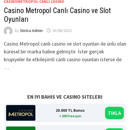
CASINOMETROPOL CANLI CASINO
Casino Metropol Canlı Casino ve Slot
Oyunları
by
Slotcu Admin
03/08/2023
Casino Metropol canlı casino ve slot oyunları ile ünlü olan
küresel bir marka haline gelmiştir. İster gerçek
krupiyeler ile etkileşimli canlı casino oyunları isterse de
…
EN IYI BAHIS VE CASINO SITELERI
20.000 TL Bonus
TIKLA
+ 200 Freespin