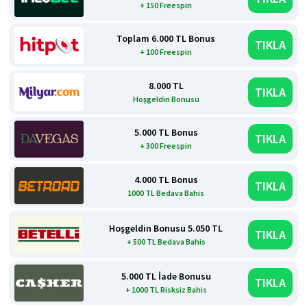
+ 150 Freespin
Toplam 6.000 TL Bonus
TIKLA
+ 100 Freespin
8.000 TL
TIKLA
Hoşgeldin Bonusu
5.000 TL Bonus
TIKLA
+ 300 Freespin
4.000 TL Bonus
TIKLA
1000 TL Bedava Bahis
Hoşgeldin Bonusu 5.050 TL
TIKLA
+ 500 TL Bedava Bahis
5.000 TL İade Bonusu
TIKLA
+ 1000 TL Risksiz Bahis