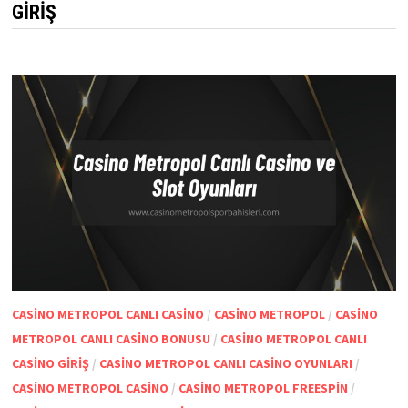
GIRIŞ
CASINO METROPOL CANLI CASINO
/
CASINO METROPOL
/
CASINO
METROPOL CANLI CASINO BONUSU
/
CASINO METROPOL CANLI
CASINO GIRIŞ
/
CASINO METROPOL CANLI CASINO OYUNLARI
/
CASINO METROPOL CASINO
/
CASINO METROPOL FREESPIN
/