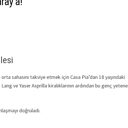
ray’a!
lesi
orta sahasını takviye etmek için Casa Pia’dan 18 yaşındaki
 Lang ve Yaser Asprilla kiralıklarının ardından bu genç yetene
nlaşmayı doğruladı.