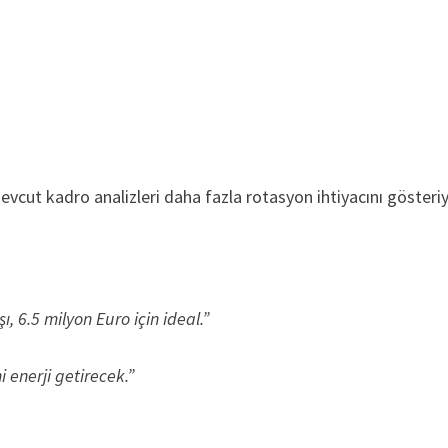
cut kadro analizleri daha fazla rotasyon ihtiyacını gösteriy
 6.5 milyon Euro için ideal.”
enerji getirecek.”