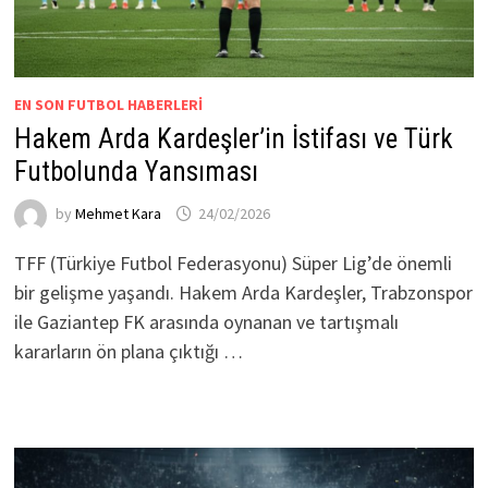
EN SON FUTBOL HABERLERI
Hakem Arda Kardeşler’in İstifası ve Türk
Futbolunda Yansıması
by
Mehmet Kara
24/02/2026
TFF (Türkiye Futbol Federasyonu) Süper Lig’de önemli
bir gelişme yaşandı. Hakem Arda Kardeşler, Trabzonspor
ile Gaziantep FK arasında oynanan ve tartışmalı
kararların ön plana çıktığı …