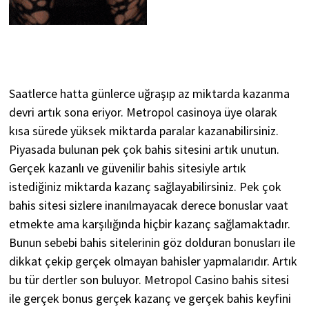
Saatlerce hatta günlerce uğraşıp az miktarda kazanma
devri artık sona eriyor. Metropol casinoya üye olarak
kısa sürede yüksek miktarda paralar kazanabilirsiniz.
Piyasada bulunan pek çok bahis sitesini artık unutun.
Gerçek kazanlı ve güvenilir bahis sitesiyle artık
istediğiniz miktarda kazanç sağlayabilirsiniz. Pek çok
bahis sitesi sizlere inanılmayacak derece bonuslar vaat
etmekte ama karşılığında hiçbir kazanç sağlamaktadır.
Bunun sebebi bahis sitelerinin göz dolduran bonusları ile
dikkat çekip gerçek olmayan bahisler yapmalarıdır. Artık
bu tür dertler son buluyor. Metropol Casino bahis sitesi
ile gerçek bonus gerçek kazanç ve gerçek bahis keyfini