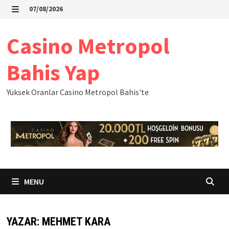
Skip
07/08/2026
to
MENU
content
Casino Metropol
Bahis Yap
Yüksek Oranlar Casino Metropol Bahis'te
MENU
YAZAR:
MEHMET KARA