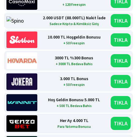
TIKLA
+ 120 Freespin
2.000 USDT (88.000TL) Nakit İade
TIKLA
Sadece Kripto & Kimliksiz Giriş
10.000 TL Hoşgeldin Bonusu
TIKLA
+ 50 Freespin
3000 TL %300 Bonus
TIKLA
+ 3000 TL Bedava Bahis
3.000 TL Bonus
TIKLA
+ 50 Freespin
Hoş Geldin Bonusu 5.000 TL
TIKLA
+ 500 TL Bedava Bahis
Her Ay 4.000 TL
TIKLA
Para Yatırma Bonusu