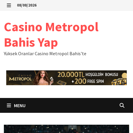
Skip
08/08/2026
to
MENU
content
Casino Metropol
Bahis Yap
Yüksek Oranlar Casino Metropol Bahis'te
MENU