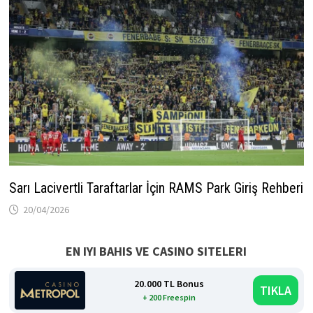
Sarı Lacivertli Taraftarlar İçin RAMS Park Giriş Rehberi
20/04/2026
EN IYI BAHIS VE CASINO SITELERI
20.000 TL Bonus
TIKLA
+ 200 Freespin