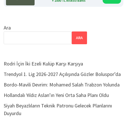
+ 1000 TL Risksiz Bahis
Ara
ARA
Rodri İçin İki Ezeli Kulüp Karşı Karşıya
Trendyol 1. Lig 2026-2027 Açılışında Gözler Boluspor’da
Bordo-Mavili Devrim: Mohamed Salah Trabzon Yolunda
Hollandalı Yıldız Aslan’ın Yeni Orta Saha Planı Oldu
Siyah Beyazlıların Teknik Patronu Gelecek Planlarını
Duyurdu