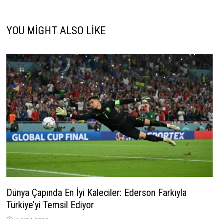
YOU MIGHT ALSO LIKE
Dünya Çapında En İyi Kaleciler: Ederson Farkıyla
Türkiye’yi Temsil Ediyor