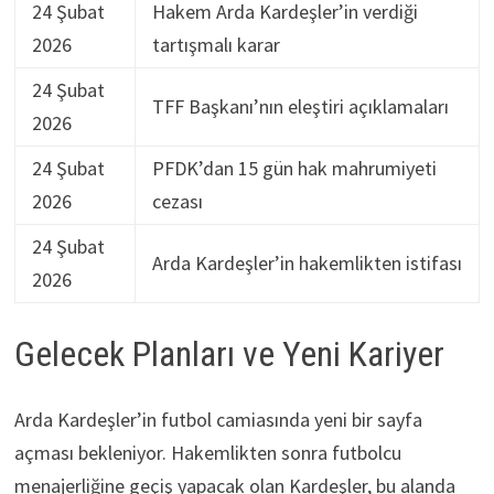
24 Şubat
Hakem Arda Kardeşler’in verdiği
2026
tartışmalı karar
24 Şubat
TFF Başkanı’nın eleştiri açıklamaları
2026
24 Şubat
PFDK’dan 15 gün hak mahrumiyeti
2026
cezası
24 Şubat
Arda Kardeşler’in hakemlikten istifası
2026
Gelecek Planları ve Yeni Kariyer
Arda Kardeşler’in futbol camiasında yeni bir sayfa
açması bekleniyor. Hakemlikten sonra futbolcu
menajerliğine geçiş yapacak olan Kardeşler, bu alanda