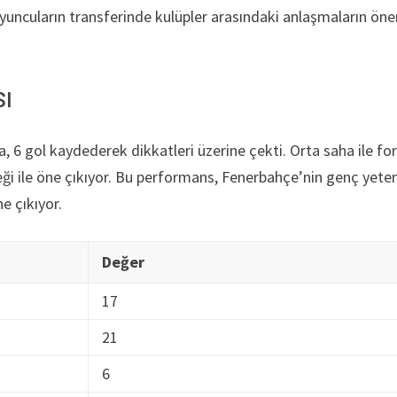
yuncuların transferinde kulüpler arasındaki anlaşmaların ön
sı
6 gol kaydederek dikkatleri üzerine çekti. Orta saha ile fo
ği ile öne çıkıyor. Bu performans, Fenerbahçe’nin genç yete
e çıkıyor.
Değer
17
21
6