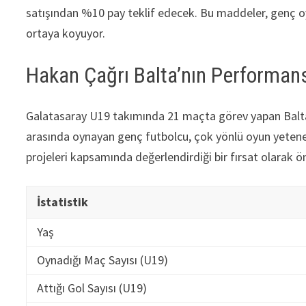
satışından %10 pay teklif edecek. Bu maddeler, genç o
ortaya koyuyor.
Hakan Çağrı Balta’nın Performan
Galatasaray U19 takımında 21 maçta görev yapan Balta, 
arasında oynayan genç futbolcu, çok yönlü oyun yetene
projeleri kapsamında değerlendirdiği bir fırsat olarak ön
İstatistik
Yaş
Oynadığı Maç Sayısı (U19)
Attığı Gol Sayısı (U19)