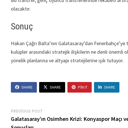
Bu transfer, genç oyuncu transferlerinde rekabeti artır
olacaktır.
Sonuç
Hakan Çağrı Balta’nın Galatasaray’dan Fenerbahçe’ye tr
kulüpler arasındaki stratejik ilişkilerin ne denli önemli
yönelik planlarına ve altyapı stratejilerine ışık tutuyor.
SHARE
SHARE
PIN IT
SHARE
Yazı
Previous
PREVIOUS POST
post:
Galatasaray’ın Osimhen Krizi: Konyaspor Maçı v
gezinmesi
Sonuçları