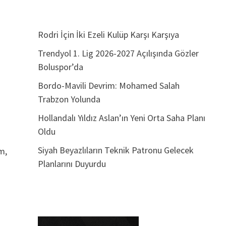
Rodri İçin İki Ezeli Kulüp Karşı Karşıya
Trendyol 1. Lig 2026-2027 Açılışında Gözler
Boluspor’da
Bordo-Mavili Devrim: Mohamed Salah
Trabzon Yolunda
Hollandalı Yıldız Aslan’ın Yeni Orta Saha Planı
Oldu
Siyah Beyazlıların Teknik Patronu Gelecek
m,
Planlarını Duyurdu