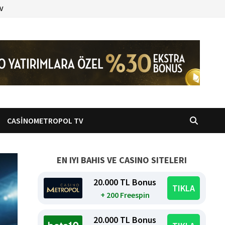
TV
CASINOMETROPOL TV
EN IYI BAHIS VE CASINO SITELERI
20.000 TL Bonus
TIKLA
+ 200 Freespin
20.000 TL Bonus