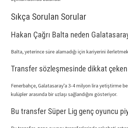
Sıkça Sorulan Sorular
Hakan Çağrı Balta neden Galatasaray
Balta, yeterince süre alamadığı için kariyerini ilerletm
Transfer sözleşmesinde dikkat çeken
Fenerbahçe, Galatasaray’a 3-4 milyon lira yetiştirme b
kulüpler arasında bir uzlaşı sağlandığını gösteriyor.
Bu transfer Süper Lig genç oyuncu piy