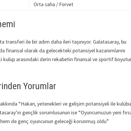
Orta saha / Forvet
Önemi
 transferi ile bir adım daha ileri taşınıyor. Galatasaray, bu
da finansal olarak da gelecekteki potansiyel kazanımlarını
iki kulüp arasındaki derin rekabetin finansal ve sportif boyutu
rinden Yorumlar
hakkında “Hakan, yetenekleri ve gelişim potansiyeli ile kulü
latasaray’ın gençlik sorumlusunun ise “Oyuncumuzun yeni fırs
 hem de genç oyuncunun geleceği korunmuş oldu”