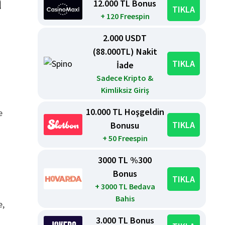
a
12.000 TL Bonus
TIKLA
+ 120 Freespin
2.000 USDT
(88.000TL) Nakit
TIKLA
İade
Sadece Kripto &
Kimliksiz Giriş
10.000 TL Hoşgeldin
e
TIKLA
Bonusu
+ 50 Freespin
3000 TL %300
Bonus
TIKLA
+ 3000 TL Bedava
Bahis
e,
3.000 TL Bonus