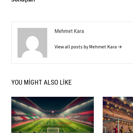
Mehmet Kara
View all posts by Mehmet Kara →
YOU MIGHT ALSO LIKE