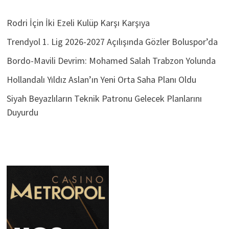
Rodri İçin İki Ezeli Kulüp Karşı Karşıya
Trendyol 1. Lig 2026-2027 Açılışında Gözler Boluspor’da
Bordo-Mavili Devrim: Mohamed Salah Trabzon Yolunda
Hollandalı Yıldız Aslan’ın Yeni Orta Saha Planı Oldu
Siyah Beyazlıların Teknik Patronu Gelecek Planlarını
Duyurdu