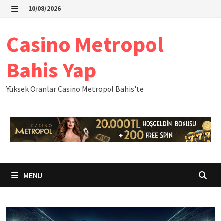
Skip
10/08/2026
to
MENU
content
Casino Metropol
Bahis Yap
Yüksek Oranlar Casino Metropol Bahis'te
MENU