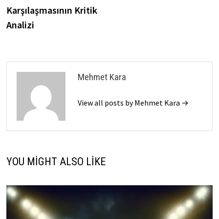
Karşılaşmasının Kritik
Analizi
Mehmet Kara
View all posts by Mehmet Kara →
YOU MIGHT ALSO LIKE