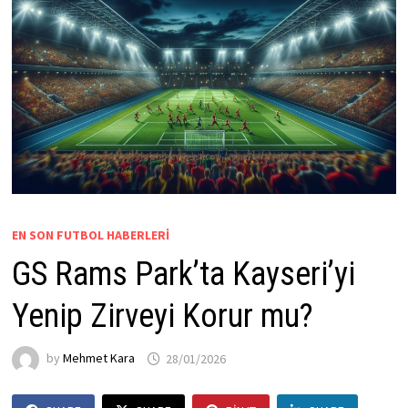
EN SON FUTBOL HABERLERI
GS Rams Park’ta Kayseri’yi
Yenip Zirveyi Korur mu?
by
Mehmet Kara
28/01/2026