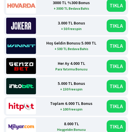
3000 TL %300 Bonus
TIKLA
+ 3000 TL Bedava Bahis
3.000 TL Bonus
TIKLA
+ 50 Freespin
Hoş Geldin Bonusu 5.000 TL
TIKLA
+ 500 TL Bedava Bahis
Her Ay 4.000 TL
TIKLA
Para Yatırma Bonusu
5.000 TL Bonus
TIKLA
+ 150 Freespin
Toplam 6.000 TL Bonus
TIKLA
+ 100 Freespin
8.000 TL
TIKLA
Hoşgeldin Bonusu