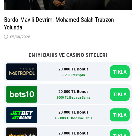
Bordo-Mavili Devrim: Mohamed Salah Trabzon
Yolunda
05/08/2026
EN IYI BAHIS VE CASINO SITELERI
20.000 TL Bonus
TIKLA
+ 200 Freespin
20.000 TL Bonus
TIKLA
5000 TL Bedava Bahis
20.000 TL Bonus
TIKLA
+ 5.000 TL Bedava Bahis
20.000 TL Bonus
TIKLA