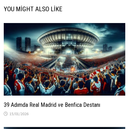
YOU MIGHT ALSO LIKE
39 Adımda Real Madrid ve Benfica Destanı
15/01/2026