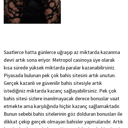
Saatlerce hatta günlerce uğraşıp az miktarda kazanma
devri artık sona eriyor. Metropol casinoya üye olarak
kısa sürede yüksek miktarda paralar kazanabilirsiniz.
Piyasada bulunan pek çok bahis sitesini artık unutun.
Gerçek kazanlı ve güvenilir bahis sitesiyle artık
istediğiniz miktarda kazanç sağlayabilirsiniz. Pek çok
bahis sitesi sizlere inanılmayacak derece bonuslar vaat
etmekte ama karşılığında hiçbir kazanç sağlamaktadır.
Bunun sebebi bahis sitelerinin göz dolduran bonusları ile
dikkat çekip gerçek olmayan bahisler yapmalarıdır. Artık