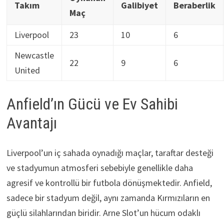
Takım
Galibiyet
Beraberlik
Maç
Liverpool
23
10
6
Newcastle
22
9
6
United
Anfield’ın Gücü ve Ev Sahibi
Avantajı
Liverpool’un iç sahada oynadığı maçlar, taraftar desteği
ve stadyumun atmosferi sebebiyle genellikle daha
agresif ve kontrollü bir futbola dönüşmektedir. Anfield,
sadece bir stadyum değil, aynı zamanda Kırmızıların en
güçlü silahlarından biridir. Arne Slot’un hücum odaklı