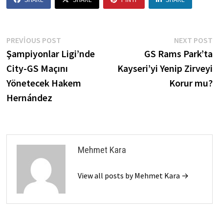
Yazı
Previous
N
PREVIOUS POST
NEXT POST
post:
p
Şampiyonlar Ligi’nde
GS Rams Park’ta
gezinmesi
City-GS Maçını
Kayseri’yi Yenip Zirveyi
Yönetecek Hakem
Korur mu?
Hernández
Mehmet Kara
View all posts by Mehmet Kara →