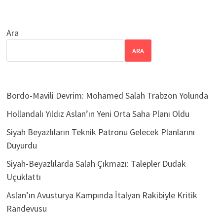
Ara
ARA
Bordo-Mavili Devrim: Mohamed Salah Trabzon Yolunda
Hollandalı Yıldız Aslan’ın Yeni Orta Saha Planı Oldu
Siyah Beyazlıların Teknik Patronu Gelecek Planlarını
Duyurdu
Siyah-Beyazlılarda Salah Çıkmazı: Talepler Dudak
Uçuklattı
Aslan’ın Avusturya Kampında İtalyan Rakibiyle Kritik
Randevusu