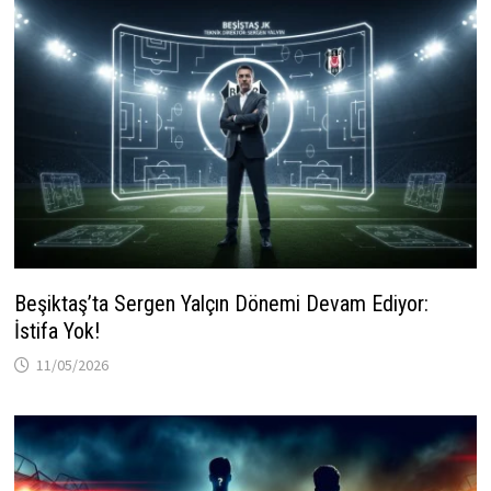
Beşiktaş’ta Sergen Yalçın Dönemi Devam Ediyor:
İstifa Yok!
11/05/2026