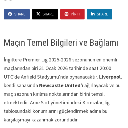
SHARE
SHARE
PIN IT
SHARE
Maçın Temel Bilgileri ve Bağlamı
İngiltere Premier Lig 2025-2026 sezonunun en önemli
maçlarından biri 31 Ocak 2026 tarihinde saat 20:00
UTC’de Anfield Stadyumu’nda oynanacaktır.
Liverpool
,
kendi sahasında
Newcastle United
‘ı ağırlayacak ve bu
maç sezonun kırılma noktalarından birini temsil
etmektedir. Arne Slot yönetimindeki Kırmızılar, lig
tablosundaki konumlarını güçlendirmek adına bu
karşılaşmayı kazanmak zorundadır.