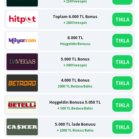
+ 150 Freespin
Toplam 6.000 TL Bonus
TIKLA
+ 100 Freespin
8.000 TL
TIKLA
Hoşgeldin Bonusu
5.000 TL Bonus
TIKLA
+ 300 Freespin
4.000 TL Bonus
TIKLA
1000 TL Bedava Bahis
Hoşgeldin Bonusu 5.050 TL
TIKLA
+ 500 TL Bedava Bahis
5.000 TL İade Bonusu
TIKLA
+ 1000 TL Risksiz Bahis