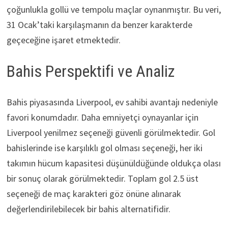
çoğunlukla gollü ve tempolu maçlar oynanmıştır. Bu veri,
31 Ocak’taki karşılaşmanın da benzer karakterde
geçeceğine işaret etmektedir.
Bahis Perspektifi ve Analiz
Bahis piyasasında Liverpool, ev sahibi avantajı nedeniyle
favori konumdadır. Daha emniyetçi oynayanlar için
Liverpool yenilmez seçeneği güvenli görülmektedir. Gol
bahislerinde ise karşılıklı gol olması seçeneği, her iki
takımın hücum kapasitesi düşünüldüğünde oldukça olası
bir sonuç olarak görülmektedir. Toplam gol 2.5 üst
seçeneği de maç karakteri göz önüne alınarak
değerlendirilebilecek bir bahis alternatifidir.