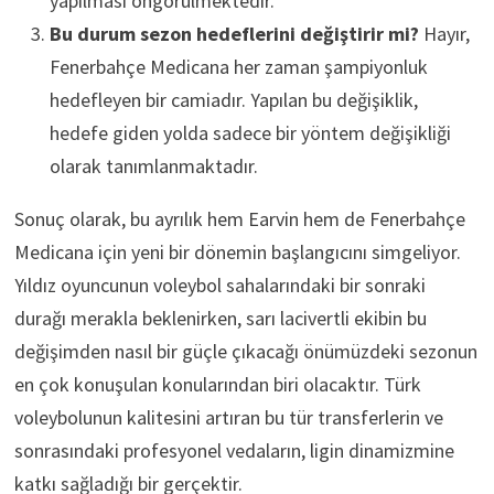
yapılması öngörülmektedir.
Bu durum sezon hedeflerini değiştirir mi?
Hayır,
Fenerbahçe Medicana her zaman şampiyonluk
hedefleyen bir camiadır. Yapılan bu değişiklik,
hedefe giden yolda sadece bir yöntem değişikliği
olarak tanımlanmaktadır.
Sonuç olarak, bu ayrılık hem Earvin hem de Fenerbahçe
Medicana için yeni bir dönemin başlangıcını simgeliyor.
Yıldız oyuncunun voleybol sahalarındaki bir sonraki
durağı merakla beklenirken, sarı lacivertli ekibin bu
değişimden nasıl bir güçle çıkacağı önümüzdeki sezonun
en çok konuşulan konularından biri olacaktır. Türk
voleybolunun kalitesini artıran bu tür transferlerin ve
sonrasındaki profesyonel vedaların, ligin dinamizmine
katkı sağladığı bir gerçektir.