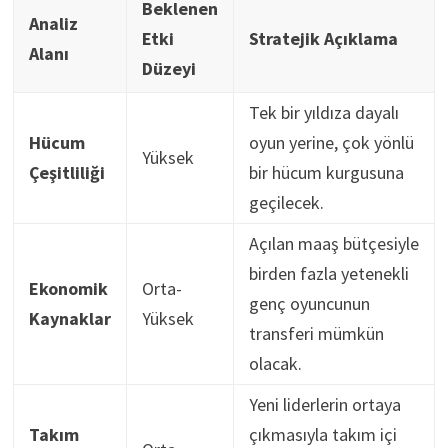
Beklenen
Analiz
Etki
Stratejik Açıklama
Alanı
Düzeyi
Tek bir yıldıza dayalı
Hücum
oyun yerine, çok yönlü
Yüksek
Çeşitliliği
bir hücum kurgusuna
geçilecek.
Açılan maaş bütçesiyle
birden fazla yetenekli
Ekonomik
Orta-
genç oyuncunun
Kaynaklar
Yüksek
transferi mümkün
olacak.
Yeni liderlerin ortaya
Takım
çıkmasıyla takım içi