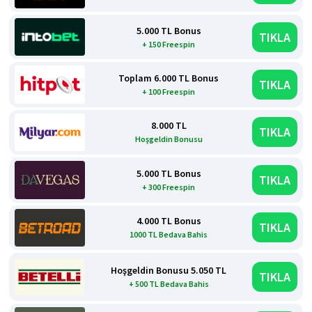
5.000 TL Bonus
TIKLA
+ 150 Freespin
Toplam 6.000 TL Bonus
TIKLA
+ 100 Freespin
8.000 TL
TIKLA
Hoşgeldin Bonusu
5.000 TL Bonus
TIKLA
+ 300 Freespin
4.000 TL Bonus
TIKLA
1000 TL Bedava Bahis
Hoşgeldin Bonusu 5.050 TL
TIKLA
+ 500 TL Bedava Bahis