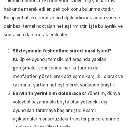
Takımın önümüzdeki dönemde izleyeceği yol haritası
hakkında merak edilen pek çok konu bulunmaktadır.
Kulüp yetkilileri, taraftarları bilgilendirmek adına sürece
dair bazı temel noktaları netleştirmiştir. İşte bu ayrılık ve
sonrasına dair merak edilenler:
Sözleşmenin feshedilme süreci nasıl işledi?
Kulüp ve oyuncu temsilcileri arasında yapılan
görüşmeler sonucunda, her iki tarafın da
menfaatleri gözetilerek sözleşme karşılıklı olarak ve
tazminat şartları netleştirilerek sonlandırılmıştır.
Earvin’in yerini kim dolduracak?
Yönetim, dünya
voleybol pazarındaki boşta olan yetenekli dış
oyuncuları taramaya başlamıştır. Resmi
açıklamaların önümüzdeki transfer pencerelerinde