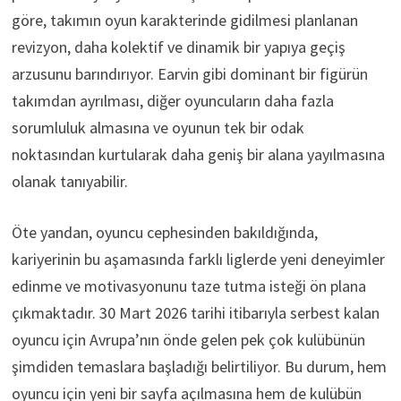
göre, takımın oyun karakterinde gidilmesi planlanan
revizyon, daha kolektif ve dinamik bir yapıya geçiş
arzusunu barındırıyor. Earvin gibi dominant bir figürün
takımdan ayrılması, diğer oyuncuların daha fazla
sorumluluk almasına ve oyunun tek bir odak
noktasından kurtularak daha geniş bir alana yayılmasına
olanak tanıyabilir.
Öte yandan, oyuncu cephesinden bakıldığında,
kariyerinin bu aşamasında farklı liglerde yeni deneyimler
edinme ve motivasyonunu taze tutma isteği ön plana
çıkmaktadır. 30 Mart 2026 tarihi itibarıyla serbest kalan
oyuncu için Avrupa’nın önde gelen pek çok kulübünün
şimdiden temaslara başladığı belirtiliyor. Bu durum, hem
oyuncu için yeni bir sayfa açılmasına hem de kulübün