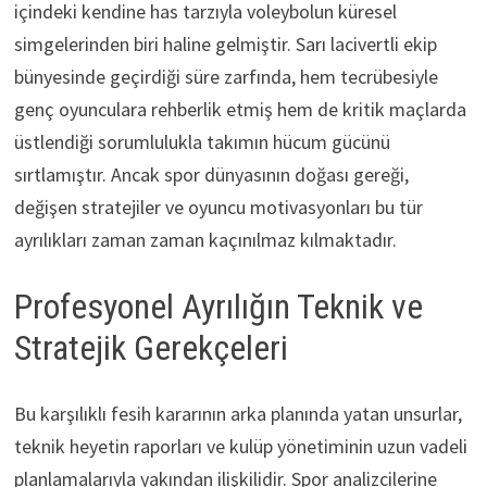
içindeki kendine has tarzıyla voleybolun küresel
simgelerinden biri haline gelmiştir. Sarı lacivertli ekip
bünyesinde geçirdiği süre zarfında, hem tecrübesiyle
genç oyunculara rehberlik etmiş hem de kritik maçlarda
üstlendiği sorumlulukla takımın hücum gücünü
sırtlamıştır. Ancak spor dünyasının doğası gereği,
değişen stratejiler ve oyuncu motivasyonları bu tür
ayrılıkları zaman zaman kaçınılmaz kılmaktadır.
Profesyonel Ayrılığın Teknik ve
Stratejik Gerekçeleri
Bu karşılıklı fesih kararının arka planında yatan unsurlar,
teknik heyetin raporları ve kulüp yönetiminin uzun vadeli
planlamalarıyla yakından ilişkilidir. Spor analizcilerine