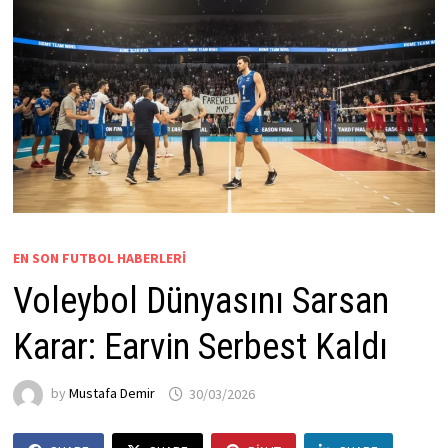
EN SON FUTBOL HABERLERI
Voleybol Dünyasını Sarsan
Karar: Earvin Serbest Kaldı
by
Mustafa Demir
30/03/2026