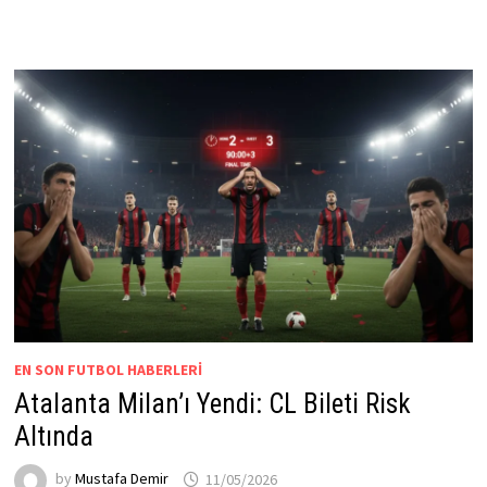
EN SON FUTBOL HABERLERI
Atalanta Milan’ı Yendi: CL Bileti Risk
Altında
by
Mustafa Demir
11/05/2026