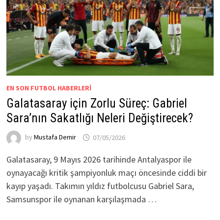
EN SON FUTBOL HABERLERI
Galatasaray için Zorlu Süreç: Gabriel
Sara’nın Sakatlığı Neleri Değiştirecek?
by
Mustafa Demir
07/05/2026
Galatasaray, 9 Mayıs 2026 tarihinde Antalyaspor ile
oynayacağı kritik şampiyonluk maçı öncesinde ciddi bir
kayıp yaşadı. Takımın yıldız futbolcusu Gabriel Sara,
Samsunspor ile oynanan karşılaşmada …