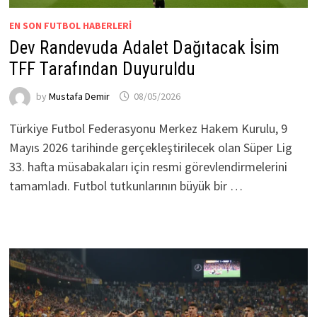
EN SON FUTBOL HABERLERI
Dev Randevuda Adalet Dağıtacak İsim
TFF Tarafından Duyuruldu
by
Mustafa Demir
08/05/2026
Türkiye Futbol Federasyonu Merkez Hakem Kurulu, 9
Mayıs 2026 tarihinde gerçekleştirilecek olan Süper Lig
33. hafta müsabakaları için resmi görevlendirmelerini
tamamladı. Futbol tutkunlarının büyük bir …