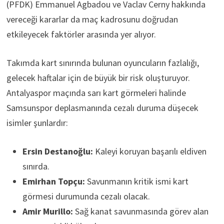
(PFDK) Emmanuel Agbadou ve Vaclav Cerny hakkında
vereceği kararlar da maç kadrosunu doğrudan
etkileyecek faktörler arasında yer alıyor.
Takımda kart sınırında bulunan oyuncuların fazlalığı,
gelecek haftalar için de büyük bir risk oluşturuyor.
Antalyaspor maçında sarı kart görmeleri halinde
Samsunspor deplasmanında cezalı duruma düşecek
isimler şunlardır:
Ersin Destanoğlu:
Kaleyi koruyan başarılı eldiven
sınırda.
Emirhan Topçu:
Savunmanın kritik ismi kart
görmesi durumunda cezalı olacak.
Amir Murillo:
Sağ kanat savunmasında görev alan