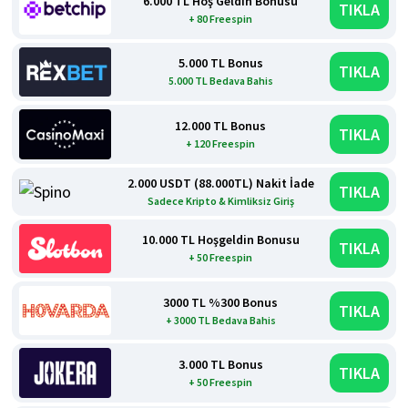
6.000 TL Hoş Geldin Bonusu
TIKLA
+ 80 Freespin
5.000 TL Bonus
TIKLA
5.000 TL Bedava Bahis
12.000 TL Bonus
TIKLA
+ 120 Freespin
2.000 USDT (88.000TL) Nakit İade
TIKLA
Sadece Kripto & Kimliksiz Giriş
10.000 TL Hoşgeldin Bonusu
TIKLA
+ 50 Freespin
3000 TL %300 Bonus
TIKLA
+ 3000 TL Bedava Bahis
3.000 TL Bonus
TIKLA
+ 50 Freespin