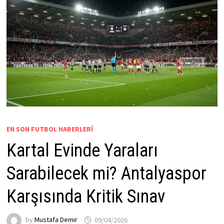
EN SON FUTBOL HABERLERI
Kartal Evinde Yaraları
Sarabilecek mi? Antalyaspor
Karşısında Kritik Sınav
by
Mustafa Demir
09/04/2026