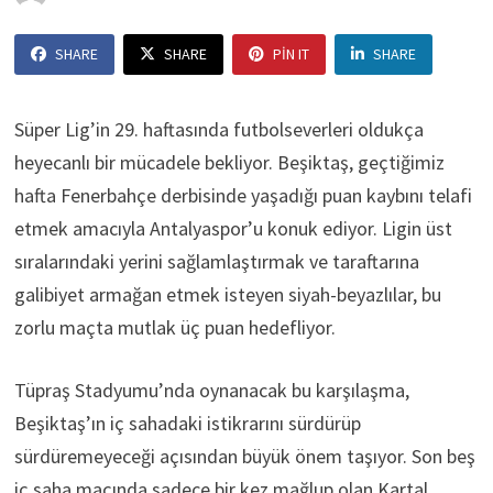
SHARE
SHARE
PIN IT
SHARE
Süper Lig’in 29. haftasında futbolseverleri oldukça
heyecanlı bir mücadele bekliyor. Beşiktaş, geçtiğimiz
hafta Fenerbahçe derbisinde yaşadığı puan kaybını telafi
etmek amacıyla Antalyaspor’u konuk ediyor. Ligin üst
sıralarındaki yerini sağlamlaştırmak ve taraftarına
galibiyet armağan etmek isteyen siyah-beyazlılar, bu
zorlu maçta mutlak üç puan hedefliyor.
Tüpraş Stadyumu’nda oynanacak bu karşılaşma,
Beşiktaş’ın iç sahadaki istikrarını sürdürüp
sürdüremeyeceği açısından büyük önem taşıyor. Son beş
iç saha maçında sadece bir kez mağlup olan Kartal,