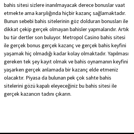
bahis sitesi sizlere inanılmayacak derece bonuslar vaat
etmekte ama karşılığında hiçbir kazanç sağlamaktadır.
Bunun sebebi bahis sitelerinin göz dolduran bonusları ile
dikkat çekip gerçek olmayan bahisler yapmalarıdır. Artık
bu tür dertler son buluyor. Metropol Casino bahis sitesi
ile gerçek bonus gerçek kazanç ve gerçek bahis keyfini
yaşamak hiç olmadığı kadar kolay olmaktadır. Yapılması
gereken tek şey kayıt olmak ve bahis oynamanın keyfini
yaşarken gerçek anlamada bir kazanç elde etmeniz
olacaktır. Piyasa da bulunan pek çok sahte bahis
sitelerini gözü kapalı eleyeceğiniz bu bahis sitesi ile
gerçek kazancın tadını çıkarın.