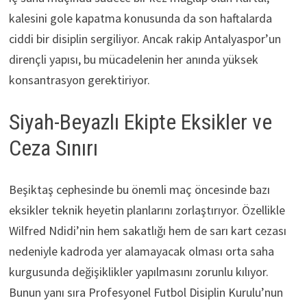
kalesini gole kapatma konusunda da son haftalarda
ciddi bir disiplin sergiliyor. Ancak rakip Antalyaspor’un
dirençli yapısı, bu mücadelenin her anında yüksek
konsantrasyon gerektiriyor.
Siyah-Beyazlı Ekipte Eksikler ve
Ceza Sınırı
Beşiktaş cephesinde bu önemli maç öncesinde bazı
eksikler teknik heyetin planlarını zorlaştırıyor. Özellikle
Wilfred Ndidi’nin hem sakatlığı hem de sarı kart cezası
nedeniyle kadroda yer alamayacak olması orta saha
kurgusunda değişiklikler yapılmasını zorunlu kılıyor.
Bunun yanı sıra Profesyonel Futbol Disiplin Kurulu’nun