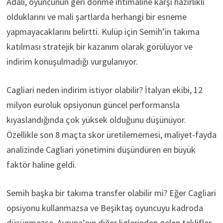
Adalı, oyuncunun geri dönme ihtimaline karşı hazırlıklı
olduklarını ve mali şartlarda herhangi bir esneme
yapmayacaklarını belirtti. Kulüp için Semih’in takıma
katılması stratejik bir kazanım olarak görülüyor ve
indirim konuşulmadığı vurgulanıyor.
Cagliari neden indirim istiyor olabilir? İtalyan ekibi, 12
milyon euroluk opsiyonun güncel performansla
kıyaslandığında çok yüksek olduğunu düşünüyor.
Özellikle son 8 maçta skor üretilememesi, maliyet-fayda
analizinde Cagliari yönetimini düşündüren en büyük
faktör haline geldi.
Semih başka bir takıma transfer olabilir mi? Eğer Cagliari
opsiyonu kullanmazsa ve Beşiktaş oyuncuyu kadroda
düşünmezse, Avrupa’nın diğer liglerinden gelen teklifler