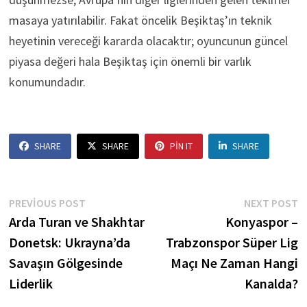
masaya yatırılabilir. Fakat öncelik Beşiktaş’ın teknik
heyetinin vereceği kararda olacaktır; oyuncunun güncel
piyasa değeri hala Beşiktaş için önemli bir varlık
konumundadır.
SHARE
SHARE
PIN IT
SHARE
Yazı
Previous
N
PREVIOUS POST
NEXT POST
post:
p
Arda Turan ve Shakhtar
Konyaspor –
gezinmesi
Donetsk: Ukrayna’da
Trabzonspor Süper Lig
Savaşın Gölgesinde
Maçı Ne Zaman Hangi
Liderlik
Kanalda?