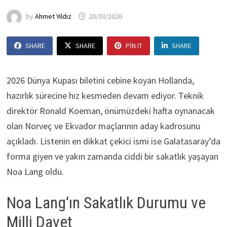
by
Ahmet Yıldız
20/03/2026
SHARE
SHARE
PIN IT
SHARE
2026 Dünya Kupası biletini cebine koyan Hollanda,
hazırlık sürecine hız kesmeden devam ediyor. Teknik
direktör Ronald Koeman, önümüzdeki hafta oynanacak
olan Norveç ve Ekvador maçlarının aday kadrosunu
açıkladı. Listenin en dikkat çekici ismi ise Galatasaray’da
forma giyen ve yakın zamanda ciddi bir sakatlık yaşayan
Noa Lang oldu.
Noa Lang’ın Sakatlık Durumu ve
Milli Davet