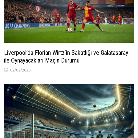
Liverpool’da Florian Wirtz’in Sakatlığı ve Galatasaray
ile Oynayacakları Maçın Durumu
02/03/2026