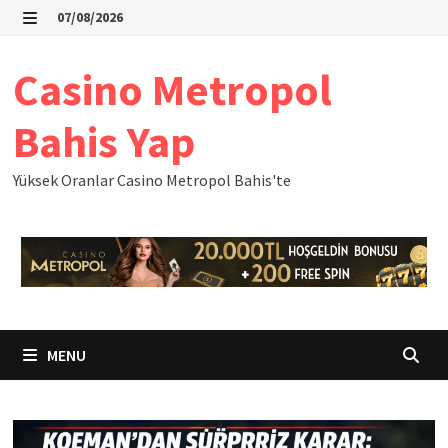
Skip
07/08/2026
to
MENU
content
Casino Metropol
Bahis Yap
Yüksek Oranlar Casino Metropol Bahis'te
MENU