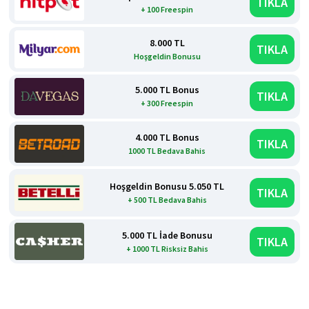
TIKLA
+ 100 Freespin
8.000 TL
TIKLA
Hoşgeldin Bonusu
5.000 TL Bonus
TIKLA
+ 300 Freespin
4.000 TL Bonus
TIKLA
1000 TL Bedava Bahis
Hoşgeldin Bonusu 5.050 TL
TIKLA
+ 500 TL Bedava Bahis
5.000 TL İade Bonusu
TIKLA
+ 1000 TL Risksiz Bahis