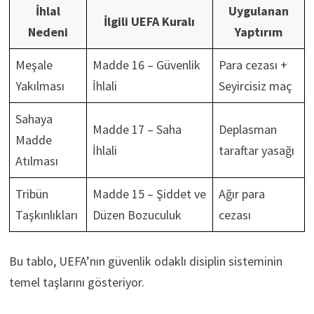
İhlal
Uygulanan
İlgili UEFA Kuralı
Nedeni
Yaptırım
Meşale
Madde 16 – Güvenlik
Para cezası +
Yakılması
İhlali
Seyircisiz maç
Sahaya
Madde 17 – Saha
Deplasman
Madde
İhlali
taraftar yasağı
Atılması
Tribün
Madde 15 – Şiddet ve
Ağır para
Taşkınlıkları
Düzen Bozuculuk
cezası
Bu tablo, UEFA’nın güvenlik odaklı disiplin sisteminin
temel taşlarını gösteriyor.