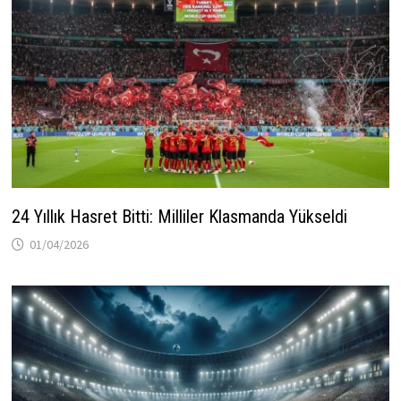
24 Yıllık Hasret Bitti: Milliler Klasmanda Yükseldi
01/04/2026