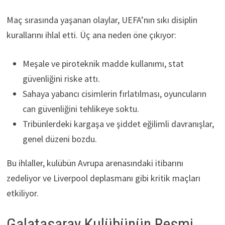
Maç sırasında yaşanan olaylar, UEFA’nın sıkı disiplin
kurallarını ihlal etti. Üç ana neden öne çıkıyor:
Meşale ve piroteknik madde kullanımı, stat
güvenliğini riske attı.
Sahaya yabancı cisimlerin fırlatılması, oyuncuların
can güvenliğini tehlikeye soktu.
Tribünlerdeki kargaşa ve şiddet eğilimli davranışlar,
genel düzeni bozdu.
Bu ihlaller, kulübün Avrupa arenasındaki itibarını
zedeliyor ve Liverpool deplasmanı gibi kritik maçları
etkiliyor.
Galatasaray Kulübünün Resmi