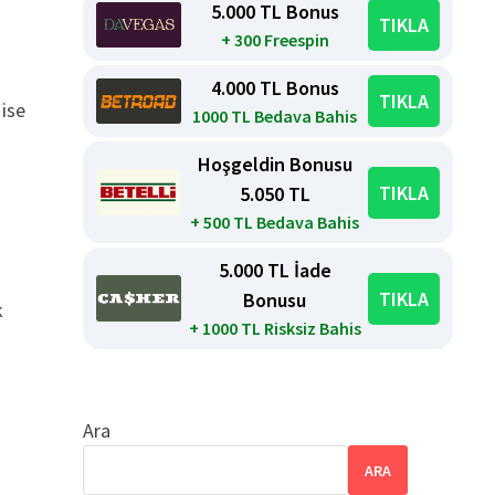
5.000 TL Bonus
TIKLA
+ 300 Freespin
4.000 TL Bonus
TIKLA
 ise
1000 TL Bedava Bahis
Hoşgeldin Bonusu
TIKLA
5.050 TL
+ 500 TL Bedava Bahis
5.000 TL İade
TIKLA
Bonusu
k
+ 1000 TL Risksiz Bahis
Ara
ARA