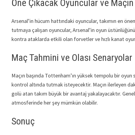
Öne Çıkacak Oyuncular ve Maçın K
Arsenal’in hücum hattındaki oyuncular, takımın en önem
tutmaya çalışan oyuncular, Arsenal’in oyun üstünlüğün
kontra ataklarda etkili olan forvetler ve hızlı kanat oyu
Maç Tahmini ve Olası Senaryolar
Maçın başında Tottenham’ın yüksek tempolu bir oyun se
kontrol altında tutmak isteyecektir. Maçın ilerleyen da
golü atan takım büyük bir avantaj yakalayacaktır. Genel
atmosferinde her şey mümkün olabilir.
Sonuç