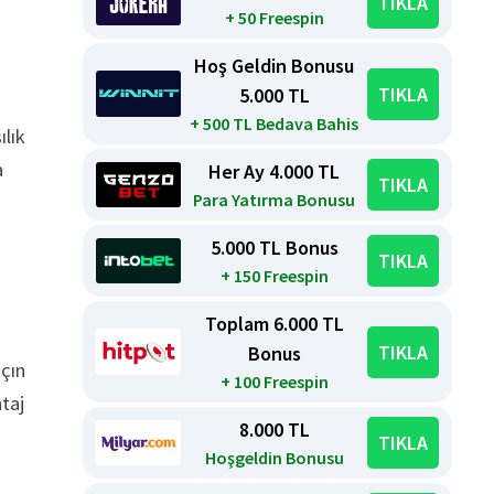
TIKLA
+ 50 Freespin
Hoş Geldin Bonusu
TIKLA
5.000 TL
+ 500 TL Bedava Bahis
ılık
a
Her Ay 4.000 TL
TIKLA
Para Yatırma Bonusu
5.000 TL Bonus
TIKLA
+ 150 Freespin
Toplam 6.000 TL
TIKLA
Bonus
açın
+ 100 Freespin
taj
8.000 TL
TIKLA
Hoşgeldin Bonusu