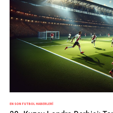
EN SON FUTBOL HABERLERI