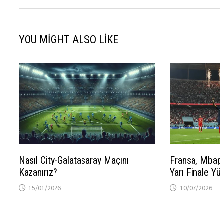
YOU MIGHT ALSO LIKE
Nasıl City-Galatasaray Maçını
Fransa, Mba
Kazanırız?
Yarı Finale Y
15/01/2026
10/07/2026