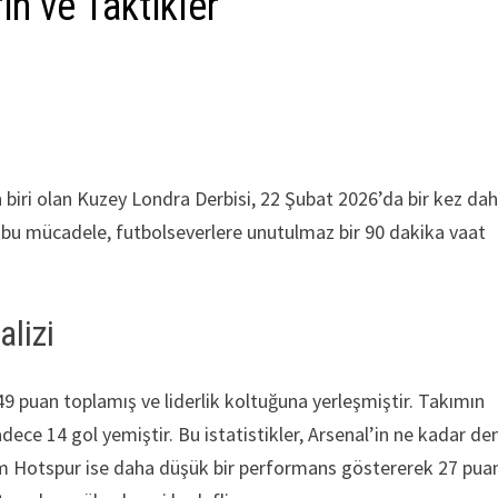
ih ve Taktikler
 biri olan Kuzey Londra Derbisi, 22 Şubat 2026’da bir kez da
 bu mücadele, futbolseverlere unutulmaz bir 90 dakika vaat
lizi
9 puan toplamış ve liderlik koltuğuna yerleşmiştir. Takımın
ce 14 gol yemiştir. Bu istatistikler, Arsenal’in ne kadar de
ham Hotspur ise daha düşük bir performans göstererek 27 pua