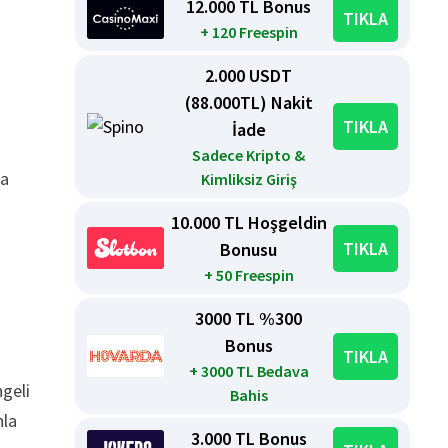
12.000 TL Bonus
TIKLA
+ 120 Freespin
2.000 USDT
(88.000TL) Nakit
TIKLA
İade
Sadece Kripto &
ha
Kimliksiz Giriş
10.000 TL Hoşgeldin
TIKLA
Bonusu
+ 50 Freespin
3000 TL %300
Bonus
TIKLA
+ 3000 TL Bedava
ngeli
Bahis
nla
3.000 TL Bonus