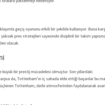
 sıralara yükselmeyi hedefliyor.
aşımla geçiş oyununu etkili bir şekilde kullanıyor. Buna karş
üksek pres stratejileri sayesinde disiplinli bir takım yapısın
eden olacak.
mi
e büyük bir prestij mücadelesi olmuştur. Son yıllardaki
çarpsa da, Tottenham’ın iç sahada elde ettiği başarılar bu m
e güçlenen Tottenham, derbi atmosferinden faydalanarak avan