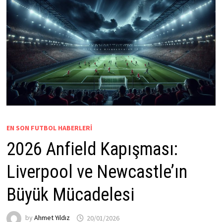
EN SON FUTBOL HABERLERI
2026 Anfield Kapışması:
Liverpool ve Newcastle’ın
Büyük Mücadelesi
by
Ahmet Yıldız
20/01/2026