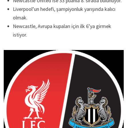
Newcastle United ise 33 puanla 8. sırada bulunuyor.
Liverpool’un hedefi, şampiyonluk yarışında kalıcı
olmak.
Newcastle, Avrupa kupaları için ilk 6’ya girmek
istiyor.