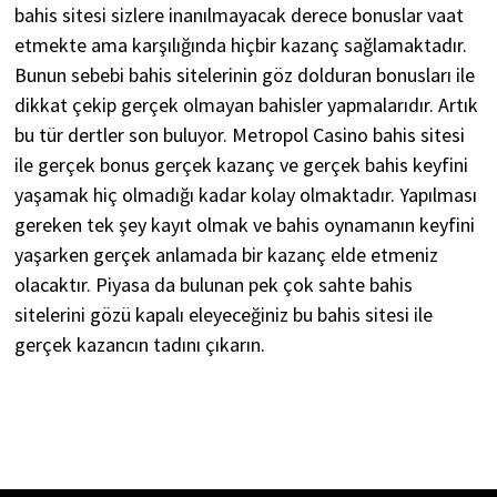
bahis sitesi sizlere inanılmayacak derece bonuslar vaat
etmekte ama karşılığında hiçbir kazanç sağlamaktadır.
Bunun sebebi bahis sitelerinin göz dolduran bonusları ile
dikkat çekip gerçek olmayan bahisler yapmalarıdır. Artık
bu tür dertler son buluyor. Metropol Casino bahis sitesi
ile gerçek bonus gerçek kazanç ve gerçek bahis keyfini
yaşamak hiç olmadığı kadar kolay olmaktadır. Yapılması
gereken tek şey kayıt olmak ve bahis oynamanın keyfini
yaşarken gerçek anlamada bir kazanç elde etmeniz
olacaktır. Piyasa da bulunan pek çok sahte bahis
sitelerini gözü kapalı eleyeceğiniz bu bahis sitesi ile
gerçek kazancın tadını çıkarın.