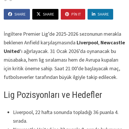
SHARE
SHARE
PIN IT
SHARE
İngiltere Premier Lig’de 2025-2026 sezonunun merakla
beklenen Anfield karşılaşmasında
Liverpool
,
Newcastle
United
‘ı ağırlayacak. 31 Ocak 2026’da oynanacak bu
müsabaka, hem lig sıralaması hem de Avrupa kupaları
için kritik öneme sahip. Saat 21:00’de başlayacak maç,
futbolseverler tarafından büyük ilgiyle takip edilecek.
Lig Pozisyonları ve Hedefler
Liverpool, 22 hafta sonunda topladığı 36 puanla 4.
sırada.