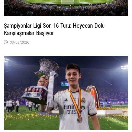
Şampiyonlar Ligi Son 16 Turu: Heyecan Dolu
Karşılaşmalar Başlıyor
09/03/2026