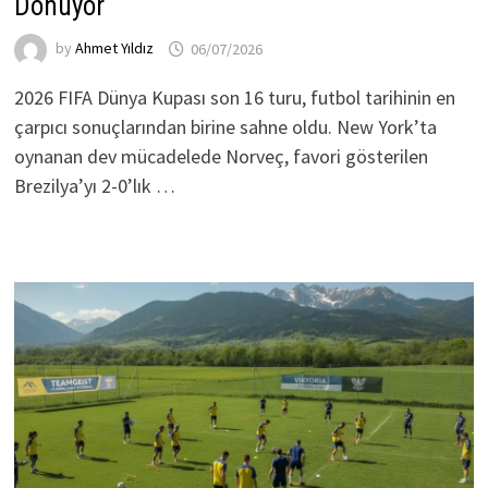
Dönüyor
by
Ahmet Yıldız
06/07/2026
2026 FIFA Dünya Kupası son 16 turu, futbol tarihinin en
çarpıcı sonuçlarından birine sahne oldu. New York’ta
oynanan dev mücadelede Norveç, favori gösterilen
Brezilya’yı 2-0’lık …