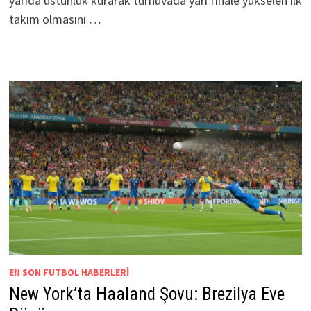
yarıda üstünlük kurarak turnuvada yarı finale yükselen ilk
takım olmasını …
EN SON FUTBOL HABERLERI
New York’ta Haaland Şovu: Brezilya Eve