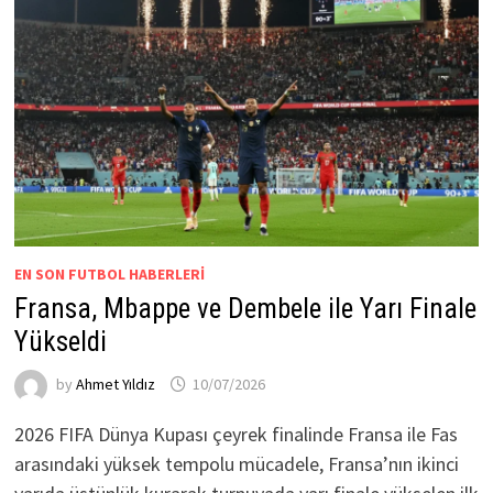
EN SON FUTBOL HABERLERI
Fransa, Mbappe ve Dembele ile Yarı Finale
Yükseldi
by
Ahmet Yıldız
10/07/2026
2026 FIFA Dünya Kupası çeyrek finalinde Fransa ile Fas
arasındaki yüksek tempolu mücadele, Fransa’nın ikinci