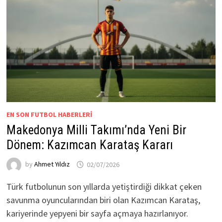
EN SON FUTBOL HABERLERI
Makedonya Milli Takımı’nda Yeni Bir
Dönem: Kazımcan Karataş Kararı
by
Ahmet Yıldız
02/07/2026
Türk futbolunun son yıllarda yetiştirdiği dikkat çeken
savunma oyuncularından biri olan Kazımcan Karataş,
kariyerinde yepyeni bir sayfa açmaya hazırlanıyor.