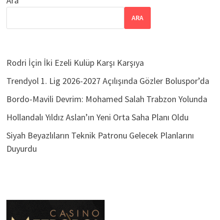
Ara
ARA
Rodri İçin İki Ezeli Kulüp Karşı Karşıya
Trendyol 1. Lig 2026-2027 Açılışında Gözler Boluspor’da
Bordo-Mavili Devrim: Mohamed Salah Trabzon Yolunda
Hollandalı Yıldız Aslan’ın Yeni Orta Saha Planı Oldu
Siyah Beyazlıların Teknik Patronu Gelecek Planlarını
Duyurdu