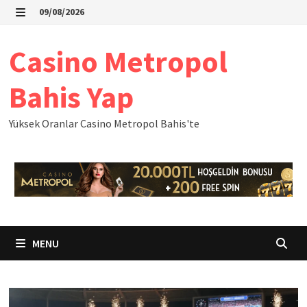
Skip
09/08/2026
to
MENU
content
Casino Metropol
Bahis Yap
Yüksek Oranlar Casino Metropol Bahis'te
MENU