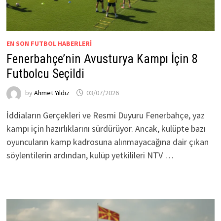
EN SON FUTBOL HABERLERI
Fenerbahçe’nin Avusturya Kampı İçin 8
Futbolcu Seçildi
by
Ahmet Yıldız
03/07/2026
İddiaların Gerçekleri ve Resmi Duyuru Fenerbahçe, yaz
kampı için hazırlıklarını sürdürüyor. Ancak, kulüpte bazı
oyuncuların kamp kadrosuna alınmayacağına dair çıkan
söylentilerin ardından, kulüp yetkilileri NTV …