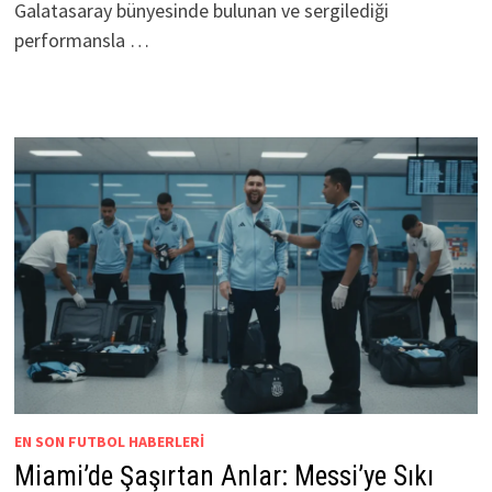
Galatasaray bünyesinde bulunan ve sergilediği
performansla …
EN SON FUTBOL HABERLERI
Miami’de Şaşırtan Anlar: Messi’ye Sıkı