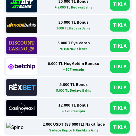
20.000 TL Bonus
TIKLA
+ 5.000 TL Bedava Bahis
20.000 TL Bonus
TIKLA
3000 TL Bedava Bahis
5.000 TL'ye Varan
TIKLA
%100 Nakit İade!
6.000 TL Hoş Geldin Bonusu
TIKLA
+ 80 Freespin
5.000 TL Bonus
TIKLA
5.000 TL Bedava Bahis
12.000 TL Bonus
TIKLA
+ 120 Freespin
2.000 USDT (88.000TL) Nakit İade
TIKLA
Sadece Kripto & Kimliksiz Giriş