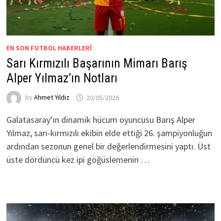
EN SON FUTBOL HABERLERI
Sarı Kırmızılı Başarının Mimarı Barış
Alper Yılmaz’ın Notları
by
Ahmet Yıldız
20/05/2026
Galatasaray’ın dinamik hücum oyuncusu Barış Alper
Yılmaz, sarı-kırmızılı ekibin elde ettiği 26. şampiyonluğun
ardından sezonun genel bir değerlendirmesini yaptı. Üst
üste dördüncü kez ipi göğüslemenin …