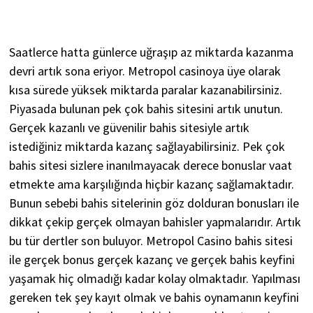
Saatlerce hatta günlerce uğraşıp az miktarda kazanma
devri artık sona eriyor. Metropol casinoya üye olarak
kısa sürede yüksek miktarda paralar kazanabilirsiniz.
Piyasada bulunan pek çok bahis sitesini artık unutun.
Gerçek kazanlı ve güvenilir bahis sitesiyle artık
istediğiniz miktarda kazanç sağlayabilirsiniz. Pek çok
bahis sitesi sizlere inanılmayacak derece bonuslar vaat
etmekte ama karşılığında hiçbir kazanç sağlamaktadır.
Bunun sebebi bahis sitelerinin göz dolduran bonusları ile
dikkat çekip gerçek olmayan bahisler yapmalarıdır. Artık
bu tür dertler son buluyor. Metropol Casino bahis sitesi
ile gerçek bonus gerçek kazanç ve gerçek bahis keyfini
yaşamak hiç olmadığı kadar kolay olmaktadır. Yapılması
gereken tek şey kayıt olmak ve bahis oynamanın keyfini