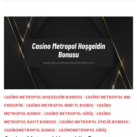
CASINO METROPOL HOŞGELDIN BONUSU
/
CASINO METROPOL 800
FREESPIN
/
CASINO METROPOL 8000 TL BONUS
/
CASINO
METROPOL BONUS
/
CASINO METROPOL GIRIŞ
/
CASINO
METROPOL KAYIT BONUSU
/
CASINO METROPOL ÜYELIK BONUSU
/
CASINOMETROPOL BONUS
/
CASINOMETROPOL GIRIŞ