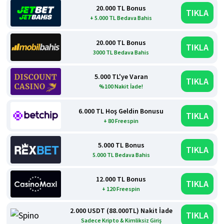
20.000 TL Bonus
TIKLA
+ 5.000 TL Bedava Bahis
20.000 TL Bonus
TIKLA
3000 TL Bedava Bahis
5.000 TL'ye Varan
TIKLA
%100 Nakit İade!
6.000 TL Hoş Geldin Bonusu
TIKLA
+ 80 Freespin
5.000 TL Bonus
TIKLA
5.000 TL Bedava Bahis
12.000 TL Bonus
TIKLA
+ 120 Freespin
2.000 USDT (88.000TL) Nakit İade
TIKLA
Sadece Kripto & Kimliksiz Giriş