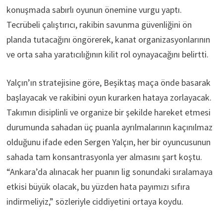
konuşmada sabırlı oyunun önemine vurgu yaptı.
Tecrübeli çalıştırıcı, rakibin savunma güvenliğini ön
planda tutacağını öngörerek, kanat organizasyonlarının
ve orta saha yaratıcılığının kilit rol oynayacağını belirtti.
Yalçın’ın stratejisine göre, Beşiktaş maça önde basarak
başlayacak ve rakibini oyun kurarken hataya zorlayacak.
Takımın disiplinli ve organize bir şekilde hareket etmesi
durumunda sahadan üç puanla ayrılmalarının kaçınılmaz
olduğunu ifade eden Sergen Yalçın, her bir oyuncusunun
sahada tam konsantrasyonla yer almasını şart koştu.
“Ankara’da alınacak her puanın lig sonundaki sıralamaya
etkisi büyük olacak, bu yüzden hata payımızı sıfıra
indirmeliyiz,” sözleriyle ciddiyetini ortaya koydu.