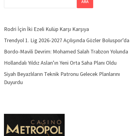
ARA
Rodri İçin İki Ezeli Kulüp Karşı Karşıya
Trendyol 1. Lig 2026-2027 Açılışında Gözler Boluspor’da
Bordo-Mavili Devrim: Mohamed Salah Trabzon Yolunda
Hollandalı Yıldız Aslan’ın Yeni Orta Saha Planı Oldu
Siyah Beyazlıların Teknik Patronu Gelecek Planlarını
Duyurdu