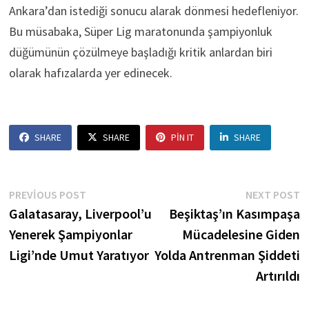
Ankara’dan istediği sonucu alarak dönmesi hedefleniyor.
Bu müsabaka, Süper Lig maratonunda şampiyonluk
düğümünün çözülmeye başladığı kritik anlardan biri
olarak hafızalarda yer edinecek.
SHARE
SHARE
PIN IT
SHARE
Yazı
Previous
N
PREVIOUS POST
NEXT POST
post:
p
Galatasaray, Liverpool’u
Beşiktaş’ın Kasımpaşa
gezinmesi
Yenerek Şampiyonlar
Mücadelesine Giden
Ligi’nde Umut Yaratıyor
Yolda Antrenman Şiddeti
Artırıldı