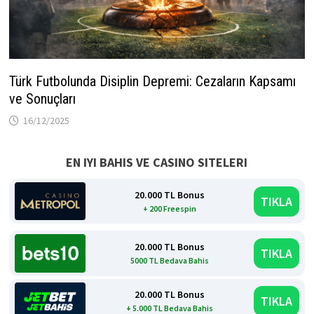
Türk Futbolunda Disiplin Depremi: Cezaların Kapsamı
ve Sonuçları
16/12/2025
EN IYI BAHIS VE CASINO SITELERI
20.000 TL Bonus
TIKLA
+ 200 Freespin
20.000 TL Bonus
TIKLA
5000 TL Bedava Bahis
20.000 TL Bonus
TIKLA
+ 5.000 TL Bedava Bahis