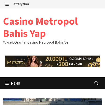
Skip
07/08/2026
to
MENU
content
Casino Metropol
Bahis Yap
Yüksek Oranlar Casino Metropol Bahis'te
MENU