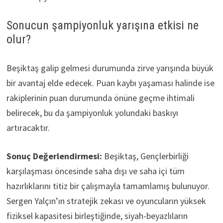
Sonucun şampiyonluk yarışına etkisi ne
olur?
Beşiktaş galip gelmesi durumunda zirve yarışında büyük
bir avantaj elde edecek. Puan kaybı yaşaması halinde ise
rakiplerinin puan durumunda önüne geçme ihtimali
belirecek, bu da şampiyonluk yolundaki baskıyı
artıracaktır.
Sonuç Değerlendirmesi:
Beşiktaş, Gençlerbirliği
karşılaşması öncesinde saha dışı ve saha içi tüm
hazırlıklarını titiz bir çalışmayla tamamlamış bulunuyor.
Sergen Yalçın’ın stratejik zekası ve oyuncuların yüksek
fiziksel kapasitesi birleştiğinde, siyah-beyazlıların